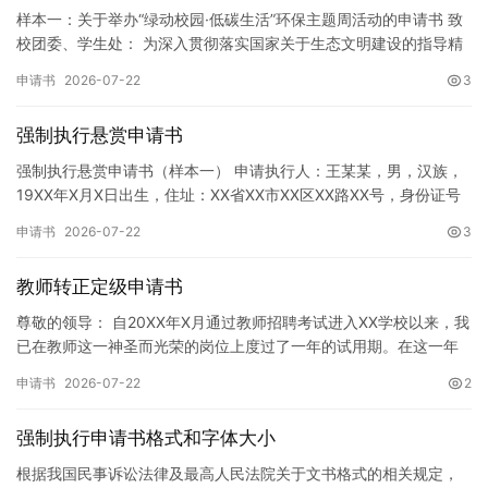
样本一：关于举办“绿动校园·低碳生活”环保主题周活动的申请书 致
校团委、学生处： 为深入贯彻落实国家关于生态文明建设的指导精
神，增强广大同学的环保意识，倡导绿色、低碳、环保的生活方…
申请书
2026-07-22
3
强制执行悬赏申请书
强制执行悬赏申请书（样本一） 申请执行人：王某某，男，汉族，
19XX年X月X日出生，住址：XX省XX市XX区XX路XX号，身份证号
码：XXXXXXXXXXXXXXXXXX，联系电话…
申请书
2026-07-22
3
教师转正定级申请书
尊敬的领导： 自20XX年X月通过教师招聘考试进入XX学校以来，我
已在教师这一神圣而光荣的岗位上度过了一年的试用期。在这一年
的见习期内，在学校领导的悉心关怀下，在同事们的热情帮助和…
申请书
2026-07-22
2
强制执行申请书格式和字体大小
根据我国民事诉讼法律及最高人民法院关于文书格式的相关规定，