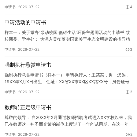
址]。 申请事项：请求贵所依法对申请人户口簿上的[…
申请书
2026-07-22
4
申请活动的申请书
样本一：关于举办“绿动校园·低碳生活”环保主题周活动的申请书 致
校团委、学生处： 为深入贯彻落实国家关于生态文明建设的指导精
神，增强广大同学的环保意识，倡导绿色、低碳、环保的生活方…
申请书
2026-07-22
3
强制执行悬赏申请书
强制执行悬赏申请书（样本一） 申请执行人：王某某，男，汉族，
19XX年X月X日出生，住址：XX省XX市XX区XX路XX号，身份证号
码：XXXXXXXXXXXXXXXXXX，联系电话…
申请书
2026-07-22
3
教师转正定级申请书
尊敬的领导： 自20XX年X月通过教师招聘考试进入XX学校以来，我
已在教师这一神圣而光荣的岗位上度过了一年的试用期。在这一年
的见习期内，在学校领导的悉心关怀下，在同事们的热情帮助和…
申请书
2026-07-22
2