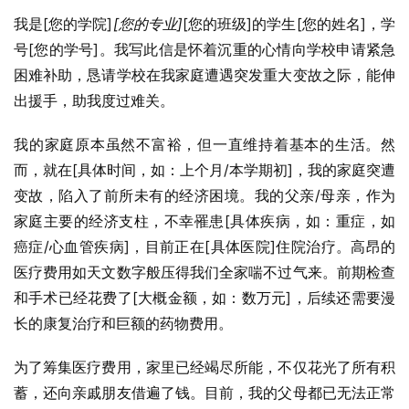
我是[您的学院]
[您的专业]
[您的班级]的学生[您的姓名]，学
号[您的学号]。我写此信是怀着沉重的心情向学校申请紧急
困难补助，恳请学校在我家庭遭遇突发重大变故之际，能伸
出援手，助我度过难关。
我的家庭原本虽然不富裕，但一直维持着基本的生活。然
而，就在[具体时间，如：上个月/本学期初]，我的家庭突遭
变故，陷入了前所未有的经济困境。我的父亲/母亲，作为
家庭主要的经济支柱，不幸罹患[具体疾病，如：重症，如
癌症/心血管疾病]，目前正在[具体医院]住院治疗。高昂的
医疗费用如天文数字般压得我们全家喘不过气来。前期检查
和手术已经花费了[大概金额，如：数万元]，后续还需要漫
长的康复治疗和巨额的药物费用。
为了筹集医疗费用，家里已经竭尽所能，不仅花光了所有积
蓄，还向亲戚朋友借遍了钱。目前，我的父母都已无法正常