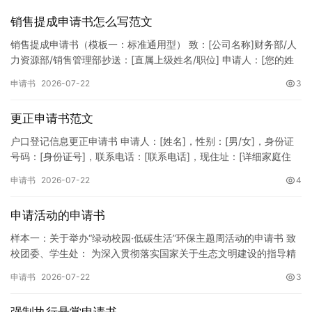
销售提成申请书怎么写范文
销售提成申请书（模板一：标准通用型） 致：[公司名称]财务部/人
力资源部/销售管理部抄送：[直属上级姓名/职位] 申请人：[您的姓
名]所属部门：[具体销售部门/分公司]岗位职称：[…
申请书
2026-07-22
3
更正申请书范文
户口登记信息更正申请书 申请人：[姓名]，性别：[男/女]，身份证
号码：[身份证号]，联系电话：[联系电话]，现住址：[详细家庭住
址]。 申请事项：请求贵所依法对申请人户口簿上的[…
申请书
2026-07-22
4
申请活动的申请书
样本一：关于举办“绿动校园·低碳生活”环保主题周活动的申请书 致
校团委、学生处： 为深入贯彻落实国家关于生态文明建设的指导精
神，增强广大同学的环保意识，倡导绿色、低碳、环保的生活方…
申请书
2026-07-22
3