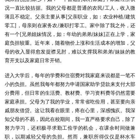
况一直比较拮据。我的父母都是普通的农民/工人，收入微
薄且不稳定。父亲主要从事[父亲职业，如：农业种植/建筑
零工]，母亲则在家务农/兼职打零工。家中除了我之外，还
有一个[兄弟姐妹情况，如：年幼的弟弟/妹妹]正在上学，家
庭负担较重。近年来，随着物价上涨和生活成本的增加，父
母的收入显得愈发捉襟见肘，难以支撑我和弟弟/妹妹的教
育开支以及家庭日常开销。
进入大学后，每年的学费和住宿费对我家庭来说都是一笔不
小的负担。虽然我每年都努力申请国家助学贷款来支付大部
分费用，但日常的生活费、教材费、学习资料费等仍然需要
家庭承担。父母为了我的学业，常常省吃俭用，甚至要向亲
戚朋友借贷。这让我看在眼里，疼在心里，深感愧疚。我深
知父母的不易，因此在校期间，我一直严格要求自己，除了
努力学习，还积极寻求勤工俭学的机会，在课余时间做兼
职，以期减轻父母的负担。然而，兼职所得仅仅是杯水车