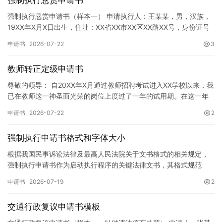
强制执行悬赏申请书
强制执行悬赏申请书（样本一） 申请执行人：王某某，男，汉族，
19XX年X月X日出生，住址：XX省XX市XX区XX路XX号，身份证号
码：XXXXXXXXXXXXXXXXXX，联系电话…
申请书
2026-07-22
3
教师转正定级申请书
尊敬的领导： 自20XX年X月通过教师招聘考试进入XX学校以来，我
已在教师这一神圣而光荣的岗位上度过了一年的试用期。在这一年
的见习期内，在学校领导的悉心关怀下，在同事们的热情帮助和…
申请书
2026-07-22
2
强制执行申请书格式和字体大小
根据我国民事诉讼法律及最高人民法院关于文书格式的相关规定，
强制执行申请书作为启动执行程序的关键法律文书，其格式规范
性、语言严谨性及要件完整性直接影响到法院的立案审核效率。 在
申请书
2026-07-19
2
纸张与…
交通行政复议申请书模板