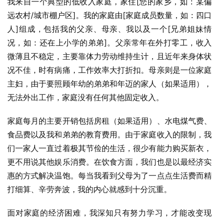
我来自一个典型的低收入家庭，家住[您的家乡，如：某偏
远农村/城市棚户区]。我的家庭由[家庭成员数量，如：四口
人]组成，包括我的父亲、母亲、我以及一个[兄弟姐妹情
况，如：还在上小学的弟弟]。父亲常年在外打零工，收入
微薄且不稳定，主要靠体力劳动维持生计，且近年来身体状
况不佳，时有病痛，工作效率大打折扣。母亲则是一位家庭
主妇，由于要照顾年幼的弟弟和年迈的家人（如果适用），
无法外出工作，家庭没有任何其他固定收入。
家庭每月的主要开销包括房租（如果适用）、水电煤气费、
食品费以及我和弟弟的教育费用。由于家庭收入的限制，我
们一家人一直过着极其节俭的生活，很少有能力购买新衣，
更不用说其他娱乐消费。在饮食方面，我们也是以最经济实
惠的方式解决温饱。每当我看到父母为了一点点生活费而精
打细算、辛劳奔波，我的内心就感到十分沉重。
面对家庭的经济困难，我深知只有努力学习，才能改变现