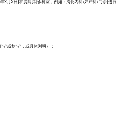
X年X月X日]在贵院[就诊科室，例如：消化内科/妇产科/门诊]进
√”或划“√”，或具体列明）：