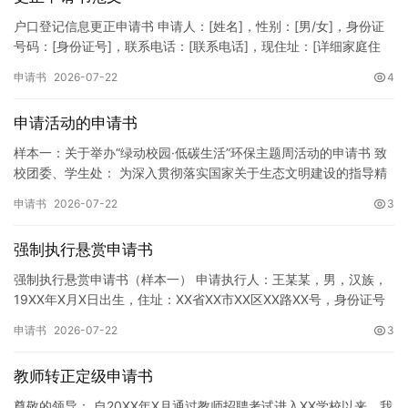
户口登记信息更正申请书 申请人：[姓名]，性别：[男/女]，身份证
号码：[身份证号]，联系电话：[联系电话]，现住址：[详细家庭住
址]。 申请事项：请求贵所依法对申请人户口簿上的[…
申请书
2026-07-22
4
申请活动的申请书
样本一：关于举办“绿动校园·低碳生活”环保主题周活动的申请书 致
校团委、学生处： 为深入贯彻落实国家关于生态文明建设的指导精
神，增强广大同学的环保意识，倡导绿色、低碳、环保的生活方…
申请书
2026-07-22
3
强制执行悬赏申请书
强制执行悬赏申请书（样本一） 申请执行人：王某某，男，汉族，
19XX年X月X日出生，住址：XX省XX市XX区XX路XX号，身份证号
码：XXXXXXXXXXXXXXXXXX，联系电话…
申请书
2026-07-22
3
教师转正定级申请书
尊敬的领导： 自20XX年X月通过教师招聘考试进入XX学校以来，我