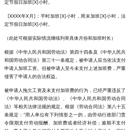
定节假日加班[X]小时。
  [XXXX年X月]：平时加班[X]小时，周末加班[X]小时，法
定节假日加班[X]小时。
（此处可根据实际情况继续列举具体月份和加班时长）
根据《中华人民共和国劳动法》第四十四条及《中华人民共
和国劳动合同法》第三十一条规定，被申请人应当依法支付
申请人加班工资。但被申请人至今未支付上述加班费，严重
侵害了申请人的合法权益。
被申请人拖欠工资及未支付加班费的行为，已经严重违反了
《中华人民共和国劳动法》、《中华人民共和国劳动合同
法》等相关法律法规的规定。根据《劳动合同法》第八十五
条规定：“用人单位有下列情形之一的，由劳动行政部门责
令限期支付劳动报酬、加班费或者经济补偿；逾期不支付