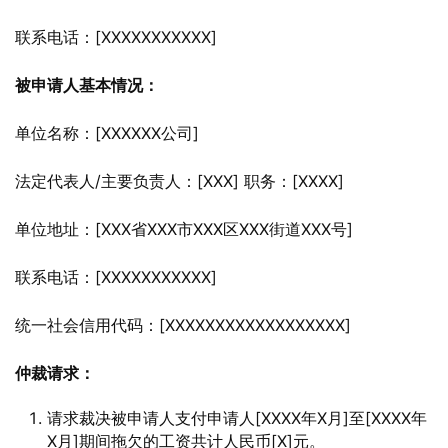
联系电话：[XXXXXXXXXXX]
被申请人基本情况：
单位名称：[XXXXXX公司]
法定代表人/主要负责人：[XXX] 职务：[XXXX]
单位地址：[XXX省XXX市XXX区XXX街道XXX号]
联系电话：[XXXXXXXXXXX]
统一社会信用代码：[XXXXXXXXXXXXXXXXXX]
仲裁请求：
请求裁决被申请人支付申请人[XXXX年X月]至[XXXX年
X月]期间拖欠的工资共计人民币[X]元。