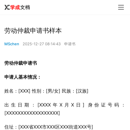
劳动仲裁申请书样本
MSchen
2025-12-27 08:14:43
申请书
劳动仲裁申请书
申请人基本情况：
姓名：[XXX] 性别：[男/女] 民族：[汉族]
出生日期：[XXXX年X月X日] 身份证号码：
[XXXXXXXXXXXXXXXXXX]
住址：[XXX省XXX市XXX区XXX街道XXX号]