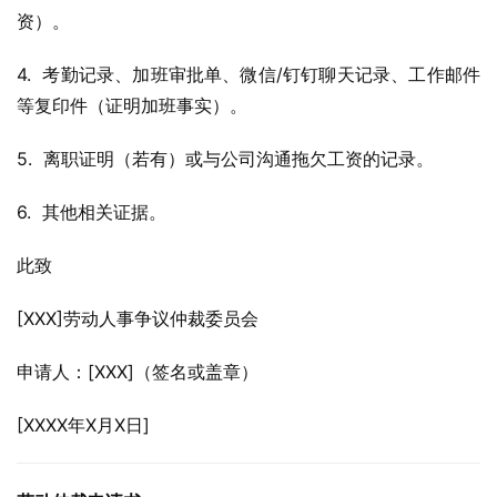
资）。
4.  考勤记录、加班审批单、微信/钉钉聊天记录、工作邮件
等复印件（证明加班事实）。
5.  离职证明（若有）或与公司沟通拖欠工资的记录。
6.  其他相关证据。
此致
[XXX]劳动人事争议仲裁委员会
申请人：[XXX]（签名或盖章）
[XXXX年X月X日]