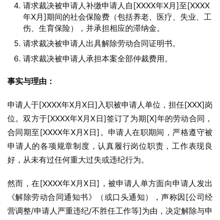
请求裁决被申请人补缴申请人自[XXXX年X月]至[XXXX
年X月]期间的社会保险费（包括养老、医疗、失业、工
伤、生育保险），并承担相应的滞纳金。
请求裁决被申请人出具解除劳动合同证明书。
请求裁决被申请人承担本案全部仲裁费用。
事实与理由：
申请人于[XXXX年X月X日]入职被申请人单位，担任[XXX]岗
位。双方于[XXXX年X月X日]签订了为期[X]年的劳动合同，
合同期至[XXXX年X月X日]。申请人在职期间，严格遵守被
申请人的各项规章制度，认真履行岗位职责，工作表现良
好，从未有过任何重大过失或违纪行为。
然而，在[XXXX年X月X日]，被申请人单方面向申请人发出
《解除劳动合同通知书》（或口头通知），声称因[公司经
营调整/申请人严重违纪/不胜任工作等]为由，决定解除与申