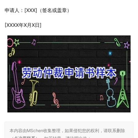
申请人：[XXX]（签名或盖章）
[XXXX年X月X日]
本内容由MSchen收集整理，如果侵犯您的权利，请联系删除