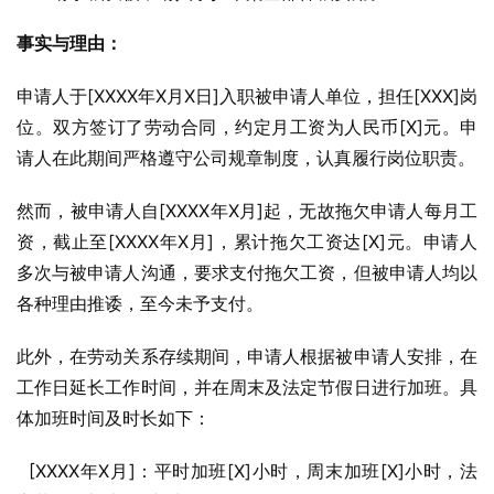
事实与理由：
申请人于[XXXX年X月X日]入职被申请人单位，担任[XXX]岗
位。双方签订了劳动合同，约定月工资为人民币[X]元。申
请人在此期间严格遵守公司规章制度，认真履行岗位职责。
然而，被申请人自[XXXX年X月]起，无故拖欠申请人每月工
资，截止至[XXXX年X月]，累计拖欠工资达[X]元。申请人
多次与被申请人沟通，要求支付拖欠工资，但被申请人均以
各种理由推诿，至今未予支付。
此外，在劳动关系存续期间，申请人根据被申请人安排，在
工作日延长工作时间，并在周末及法定节假日进行加班。具
体加班时间及时长如下：
  [XXXX年X月]：平时加班[X]小时，周末加班[X]小时，法