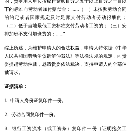
的，责令用人单位按应付金额百分之五十以上百分之一百以
下的标准向劳动者加付赔偿金：……（一）未按照劳动合同
的约定或者国家规定及时足额支付劳动者劳动报酬的；
（二）低于当地最低工资标准支付劳动者工资的；（三）安
排加班不支付加班费的；……”
综上所述，为维护申请人的合法权益，申请人特依据《中华
人民共和国劳动争议调解仲裁法》等法律法规的规定，向贵
委提起劳动仲裁，恳请贵委依法裁决，支持申请人的全部仲
裁请求。
证据清单：
1.  申请人身份证复印件一份。
2.  劳动合同复印件一份。
3.  银行工资流水（或工资条）复印件一份（证明拖欠工