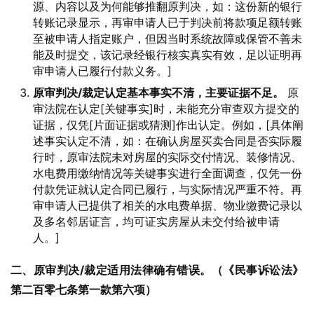
源、内容以及为何能够推翻原判决，如：这份新的银行
转账记录显示，再审申请人已于判决前将款项足额转账
至被申请人指定账户，但因当时系统故障或保管不善未
能及时提交，该记录经银行核实真实有效，足以证明再
审申请人已履行付款义务。]
原审判决/裁定认定基本事实不清，主要证据不足。
原
审法院在认定[关键事实]时，未能充分审查双方提交的
证据，仅凭[片面证据或猜测]作出认定。例如，[具体阐
述事实认定不清，如：在确认房屋买卖合同是否实际履
行时，原审法院未对房屋的实际交付情况、装修情况、
水电费用缴纳情况等关键事实进行全面调查，仅凭一份
付款凭证就认定合同已履行，与实际情况严重不符。再
审申请人已提供了相关的水电费单据、物业缴费记录以
及多名邻居证言，均可证实房屋从未交付给被申请
人。]
二、原审判决/裁定适用法律确有错误。（《民事诉讼法》
第二百零七条第一款第六项）