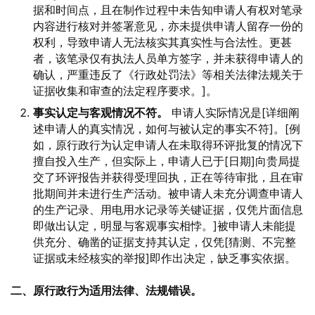
据和时间点，且在制作过程中未告知申请人有权对笔录
内容进行核对并签署意见，亦未提供申请人留存一份的
权利，导致申请人无法核实其真实性与合法性。更甚
者，该笔录仅有执法人员单方签字，并未获得申请人的
确认，严重违反了《行政处罚法》等相关法律法规关于
证据收集和审查的法定程序要求。]。
事实认定与客观情况不符。
申请人实际情况是[详细阐
述申请人的真实情况，如何与被认定的事实不符]。[例
如，原行政行为认定申请人在未取得环评批复的情况下
擅自投入生产，但实际上，申请人已于[日期]向贵局提
交了环评报告并获得受理回执，正在等待审批，且在审
批期间并未进行生产活动。被申请人未充分调查申请人
的生产记录、用电用水记录等关键证据，仅凭片面信息
即做出认定，明显与客观事实相悖。]被申请人未能提
供充分、确凿的证据支持其认定，仅凭[猜测、不完整
证据或未经核实的举报]即作出决定，缺乏事实依据。
二、原行政行为适用法律、法规错误。