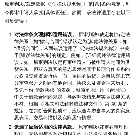
原审判决/裁定依据《[法律法规名称]》第[条]条的规定，判
令再审申请人承担[具体责任]。然而，该法律适用存在以下
明显错误：
对法律条文理解和适用错误。
原审判决/裁定将[特定法
律关系，如“赠与合同”]错误认定为[其他法律关系，如
“借贷合同”]，从而错误适用了《[法律法规名称]》中关
于[错误法律关系]的规定。例如，[详细阐述法律适用错
误，如：原审判决认定再审申请人与被申请人之间为借
贷关系，但双方真实的意思表示是基于长期合作关系的
股权投资或资金拆借，而非单纯的借贷。原审法院未充
分审查双方之间的其他合同、协议以及资金往来历史，
仅凭一份“借款协议”的表象，就简单地适用《合同法》
中关于借款合同的规定，导致判决结果与实际法律关系
不符。根据《[相关司法解释或法律文件]》第[条]条的
规定，在判断合同性质时，应综合考虑当事人的真实意
思表示、交易习惯以及实际履行情况。]
遗漏了应当适用的法律条款。
原审判决/裁定在审理过
程中，未适用与本案密切相关的《[法律法规名称]》第