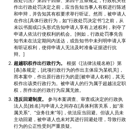
政处罚法》第四十四条、第四十五条规定，行政机关在
作出行政处罚决定之前，应当告知当事人有权进行陈述
和申辩，并告知其有权要求举行听证。然而，被申请人
在作出[具体行政行为，如“行政处罚决定书”]之前，从
未以书面或口头形式告知申请人享有上述权利，剥夺了
申请人依法行使权利的机会。[例如，行政处罚事先告
知书未在法定期间内送达，或告知书中未列明申请人享
有听证权利，使得申请人无法及时准备证据进行抗
辩。]
超越职权作出行政行为。
根据《[法律法规名称]》第
[条]条规定，[此项行政行为的作出主体应为某机关]，
而本案中，作出原行政行为的是[被申请人名称]，其无
权作出该类行政行为。被申请人的行为属于超越法定职
权，所作出的行政行为应属无效。
违反回避制度。
参与本案调查、审查或决定的行政执
法人员[姓名]与申请人之间存在[具体利害关系，如“亲
属关系”、“业务往来”等]，依法应当回避。但该人员未
主动回避，被申请人也未对其进行回避处理，导致行政
行为的公正性受到严重质疑。