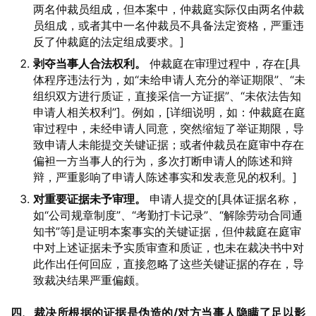
两名仲裁员组成，但本案中，仲裁庭实际仅由两名仲裁
员组成，或者其中一名仲裁员不具备法定资格，严重违
反了仲裁庭的法定组成要求。]
剥夺当事人合法权利。
仲裁庭在审理过程中，存在[具
体程序违法行为，如“未给申请人充分的举证期限”、“未
组织双方进行质证，直接采信一方证据”、“未依法告知
申请人相关权利”]。例如，[详细说明，如：仲裁庭在庭
审过程中，未经申请人同意，突然缩短了举证期限，导
致申请人未能提交关键证据；或者仲裁员在庭审中存在
偏袒一方当事人的行为，多次打断申请人的陈述和辩
辩，严重影响了申请人陈述事实和发表意见的权利。]
对重要证据未予审理。
申请人提交的[具体证据名称，
如“公司规章制度”、“考勤打卡记录”、“解除劳动合同通
知书”等]是证明本案事实的关键证据，但仲裁庭在庭审
中对上述证据未予实质审查和质证，也未在裁决书中对
此作出任何回应，直接忽略了这些关键证据的存在，导
致裁决结果严重偏颇。
四、裁决所根据的证据是伪造的/对方当事人隐瞒了足以影