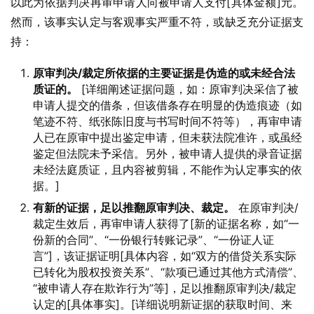
以此为依据判决再审申请人向被申请人支付[具体金额]元。
然而，该事实认定与客观事实严重不符，或缺乏充分证据支
持：
原审判决/裁定所依据的主要证据是伪造的或未经合法
质证的。
[详细阐述证据问题，如：原审判决采信了被
申请人提交的借条，但该借条存在明显的伪造痕迹（如
笔迹不符、纸张陈旧度与书写时间不符等），再审申请
人已在原审中提出鉴定申请，但未获法院准许，或虽经
鉴定但法院未予采信。另外，被申请人提供的录音证据
未经法庭质证，且内容被剪辑，不能作为认定事实的依
据。]
有新的证据，足以推翻原审判决、裁定。
在原审判决/
裁定生效后，再审申请人获得了[新的证据名称，如“一
份新的合同”、“一份银行转账记录”、“一份证人证
言”]，该证据证明[具体内容，如“双方的借贷关系实际
已转化为股权投资关系”、“款项已通过其他方式清偿”、
“被申请人存在欺诈行为”等]，足以推翻原审判决/裁定
认定的[具体事实]。[详细说明新证据的获取时间、来