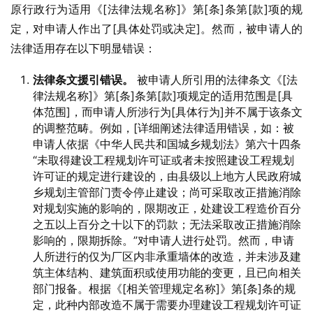
原行政行为适用《[法律法规名称]》第[条]条第[款]项的规
定，对申请人作出了[具体处罚或决定]。然而，被申请人的
法律适用存在以下明显错误：
法律条文援引错误。
被申请人所引用的法律条文《[法
律法规名称]》第[条]条第[款]项规定的适用范围是[具
体范围]，而申请人所涉行为[具体行为]并不属于该条文
的调整范畴。例如，[详细阐述法律适用错误，如：被
申请人依据《中华人民共和国城乡规划法》第六十四条
“未取得建设工程规划许可证或者未按照建设工程规划
许可证的规定进行建设的，由县级以上地方人民政府城
乡规划主管部门责令停止建设；尚可采取改正措施消除
对规划实施的影响的，限期改正，处建设工程造价百分
之五以上百分之十以下的罚款；无法采取改正措施消除
影响的，限期拆除。”对申请人进行处罚。然而，申请
人所进行的仅为厂区内非承重墙体的改造，并未涉及建
筑主体结构、建筑面积或使用功能的变更，且已向相关
部门报备。根据《[相关管理规定名称]》第[条]条的规
定，此种内部改造不属于需要办理建设工程规划许可证