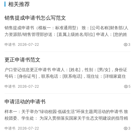
相关推荐
销售提成申请书怎么写范文
销售提成申请书（模板一：标准通用型） 致：[公司名称]财务部/人
力资源部/销售管理部抄送：[直属上级姓名/职位] 申请人：[您的姓
名]所属部门：[具体销售部门/分公司]岗位职称：[…
申请书
2026-07-22
3
更正申请书范文
户口登记信息更正申请书 申请人：[姓名]，性别：[男/女]，身份证
号码：[身份证号]，联系电话：[联系电话]，现住址：[详细家庭住
址]。 申请事项：请求贵所依法对申请人户口簿上的[…
申请书
2026-07-22
5
申请活动的申请书
样本一：关于举办“绿动校园·低碳生活”环保主题周活动的申请书 致
校团委、学生处： 为深入贯彻落实国家关于生态文明建设的指导精
神，增强广大同学的环保意识，倡导绿色、低碳、环保的生活方…
申请书
2026-07-22
3