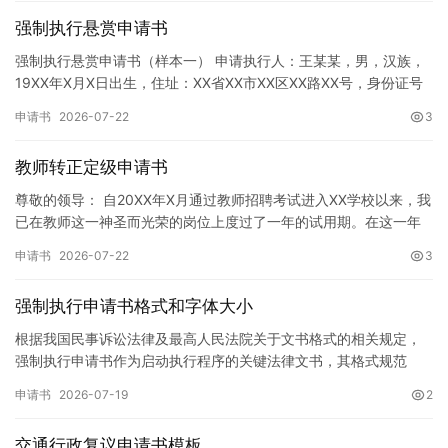
强制执行悬赏申请书
强制执行悬赏申请书（样本一） 申请执行人：王某某，男，汉族，
19XX年X月X日出生，住址：XX省XX市XX区XX路XX号，身份证号
码：XXXXXXXXXXXXXXXXXX，联系电话…
申请书
2026-07-22
3
教师转正定级申请书
尊敬的领导： 自20XX年X月通过教师招聘考试进入XX学校以来，我
已在教师这一神圣而光荣的岗位上度过了一年的试用期。在这一年
的见习期内，在学校领导的悉心关怀下，在同事们的热情帮助和…
申请书
2026-07-22
3
强制执行申请书格式和字体大小
根据我国民事诉讼法律及最高人民法院关于文书格式的相关规定，
强制执行申请书作为启动执行程序的关键法律文书，其格式规范
性、语言严谨性及要件完整性直接影响到法院的立案审核效率。 在
申请书
2026-07-19
2
纸张与…
交通行政复议申请书模板