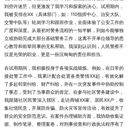
到些许迷茫，但更激发了我学习和探索的决心。试用期内，
我被安排在XX（具体部门，如：110指挥中心、治安大队、
交警中队等）轮岗学习和跟班作业，全面体验了公安工作的
广度和深度。从最初对警务流程的一知半解，到如今能够独
立或协助完成大部分基础警务工作，这离不开单位领导的悉
心教导和前辈同事的无私帮助。我深刻认识到，人民警察不
仅是光荣的职业，更是一份沉甸甸的责任和担当。
在试用期间，我积极投身于各项实战锻炼。例如，在日常的
接处警工作中，我累计配合处置各类警情XX起，有效化解
了多起邻里纠纷、财产纠纷，并在一次突发事件中协助控制
了事态，受到了当事群众的肯定。在参与社区警务建设中，
我跟随社区民警深入辖区，走访商铺XX家、居民XX户，收
集社情民意，开展防诈骗、防火灾等宣传活动，有效提升了
群众的安全防范意识。在案件办理辅助方面，我协助收集证
据、制作笔录、整理案卷，对刑事侦查和行政执法程序有了