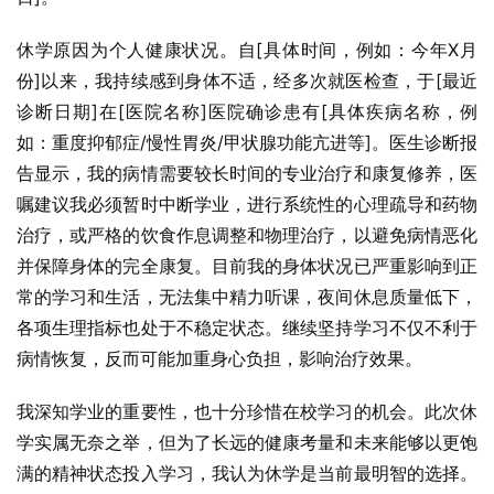
休学原因为个人健康状况。自[具体时间，例如：今年X月
份]以来，我持续感到身体不适，经多次就医检查，于[最近
诊断日期]在[医院名称]医院确诊患有[具体疾病名称，例
如：重度抑郁症/慢性胃炎/甲状腺功能亢进等]。医生诊断报
告显示，我的病情需要较长时间的专业治疗和康复修养，医
嘱建议我必须暂时中断学业，进行系统性的心理疏导和药物
治疗，或严格的饮食作息调整和物理治疗，以避免病情恶化
并保障身体的完全康复。目前我的身体状况已严重影响到正
常的学习和生活，无法集中精力听课，夜间休息质量低下，
各项生理指标也处于不稳定状态。继续坚持学习不仅不利于
病情恢复，反而可能加重身心负担，影响治疗效果。
我深知学业的重要性，也十分珍惜在校学习的机会。此次休
学实属无奈之举，但为了长远的健康考量和未来能够以更饱
满的精神状态投入学习，我认为休学是当前最明智的选择。