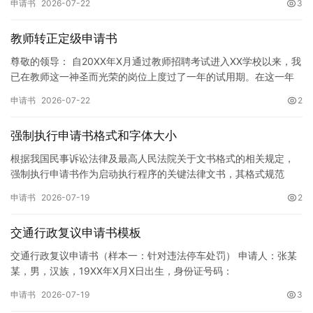
申请书
2026-07-22
3
教师转正定级申请书
尊敬的领导： 自20XX年X月通过教师招聘考试进入XX学校以来，我
已在教师这一神圣而光荣的岗位上度过了一年的试用期。在这一年
的见习期内，在学校领导的悉心关怀下，在同事们的热情帮助和…
申请书
2026-07-22
2
强制执行申请书格式和字体大小
根据我国民事诉讼法律及最高人民法院关于文书格式的相关规定，
强制执行申请书作为启动执行程序的关键法律文书，其格式规范
性、语言严谨性及要件完整性直接影响到法院的立案审核效率。 在
申请书
2026-07-19
2
纸张与…
交通行政复议申请书模板
交通行政复议申请书（样本一：针对违法停车处罚） 申请人：张某
某，男，汉族，19XX年X月X日出生，身份证号码：
XXXXXXXXXXXXXXXXXX，住址：XX省XX市XX区XX路X…
申请书
2026-07-19
3