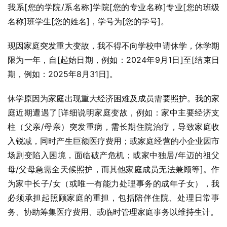
我系[您的学院/系名称]学院[您的专业名称]专业[您的班级
名称]班学生[您的姓名]，学号为[您的学号]。
现因家庭突发重大变故，我不得不向学校申请休学，休学期
限为一年，自[起始日期，例如：2024年9月1日]至[结束日
期，例如：2025年8月31日]。
休学原因为家庭出现重大经济困难及成员需要照护。我的家
庭近期遭遇了[详细说明家庭变故，例如：家中主要经济支
柱（父亲/母亲）突发重病，需长期住院治疗，导致家庭收
入锐减，同时产生巨额医疗费用；或家庭经营的小企业因市
场剧变陷入困境，面临破产危机；或家中独居/年迈的祖父
母/父母急需全天候照护，而其他家庭成员无法兼顾等]。作
为家中长子/女（或唯一有能力处理事务的成年子女），我
必须承担起照顾家庭的重担，包括陪伴住院、处理日常事
务、协助筹集医疗费用、或临时管理家庭事务以维持生计。