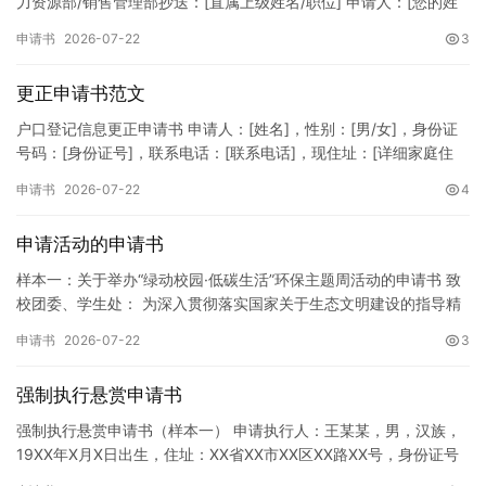
力资源部/销售管理部抄送：[直属上级姓名/职位] 申请人：[您的姓
名]所属部门：[具体销售部门/分公司]岗位职称：[…
申请书
2026-07-22
3
更正申请书范文
户口登记信息更正申请书 申请人：[姓名]，性别：[男/女]，身份证
号码：[身份证号]，联系电话：[联系电话]，现住址：[详细家庭住
址]。 申请事项：请求贵所依法对申请人户口簿上的[…
申请书
2026-07-22
4
申请活动的申请书
样本一：关于举办“绿动校园·低碳生活”环保主题周活动的申请书 致
校团委、学生处： 为深入贯彻落实国家关于生态文明建设的指导精
神，增强广大同学的环保意识，倡导绿色、低碳、环保的生活方…
申请书
2026-07-22
3
强制执行悬赏申请书
强制执行悬赏申请书（样本一） 申请执行人：王某某，男，汉族，
19XX年X月X日出生，住址：XX省XX市XX区XX路XX号，身份证号
码：XXXXXXXXXXXXXXXXXX，联系电话…