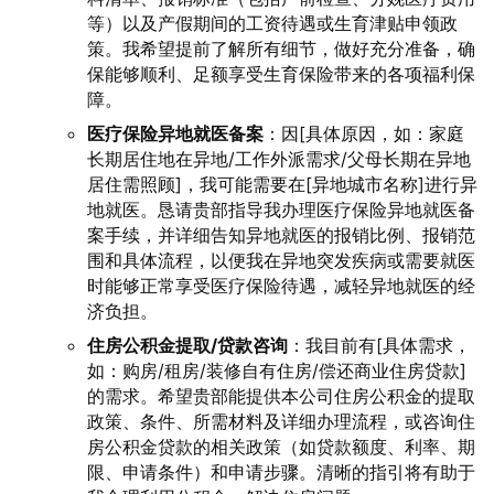
等）以及产假期间的工资待遇或生育津贴申领政
策。我希望提前了解所有细节，做好充分准备，确
保能够顺利、足额享受生育保险带来的各项福利保
障。
医疗保险异地就医备案
：因[具体原因，如：家庭
长期居住地在异地/工作外派需求/父母长期在异地
居住需照顾]，我可能需要在[异地城市名称]进行异
地就医。恳请贵部指导我办理医疗保险异地就医备
案手续，并详细告知异地就医的报销比例、报销范
围和具体流程，以便我在异地突发疾病或需要就医
时能够正常享受医疗保险待遇，减轻异地就医的经
济负担。
住房公积金提取/贷款咨询
：我目前有[具体需求，
如：购房/租房/装修自有住房/偿还商业住房贷款]
的需求。希望贵部能提供本公司住房公积金的提取
政策、条件、所需材料及详细办理流程，或咨询住
房公积金贷款的相关政策（如贷款额度、利率、期
限、申请条件）和申请步骤。清晰的指引将有助于