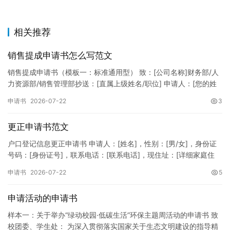
相关推荐
销售提成申请书怎么写范文
销售提成申请书（模板一：标准通用型） 致：[公司名称]财务部/人
力资源部/销售管理部抄送：[直属上级姓名/职位] 申请人：[您的姓
名]所属部门：[具体销售部门/分公司]岗位职称：[…
申请书
2026-07-22
3
更正申请书范文
户口登记信息更正申请书 申请人：[姓名]，性别：[男/女]，身份证
号码：[身份证号]，联系电话：[联系电话]，现住址：[详细家庭住
址]。 申请事项：请求贵所依法对申请人户口簿上的[…
申请书
2026-07-22
5
申请活动的申请书
样本一：关于举办“绿动校园·低碳生活”环保主题周活动的申请书 致
校团委、学生处： 为深入贯彻落实国家关于生态文明建设的指导精