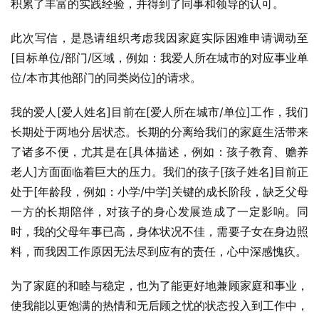
积累了丰富的实践经验，并得到了同事和领导的认可。
此次写信，是恳请组织考虑我因家庭实际困难申请调动至
[目标单位/部门/区域，例如：我爱人所在城市的对应事业单
位/本市其他部门的同类岗位]的请求。
我的爱人[爱人姓名]目前在[爱人所在城市/单位]工作，我们
长期处于两地分居状态。长期的分离给我们的家庭生活带来
了诸多不便，尤其是在[具体描述，例如：孩子教育、赡养
老人]方面面临着巨大的压力。我们的孩子[孩子姓名]目前正
处于[年龄段，例如：小学/中学]关键的成长阶段，缺乏父母
一方的长期陪伴，对孩子的身心发展造成了一定影响。同
时，我的父母年事已高，身体状况不佳，需要子女在身边照
料，而我因工作原因无法尽到应有的责任，心中深感愧疚。
为了家庭的和睦与稳定，也为了能更好地兼顾家庭和事业，
使我能以更饱满的热情和无后顾之忧的状态投入到工作中，