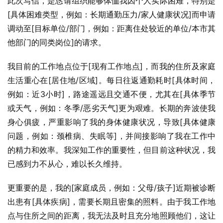
此次写信，是恳请组织能够体恤我因个人实际困难，特别是
[具体困难类型，例如：长期通勤压力/家人健康状况]而申请
调动至[目标单位/部门，例如：距离住处较近的单位/本市其
他部门的同类岗位]的请求。
我目前的工作地点位于[现有工作地点]，而我的住所及家庭
生活重心在[居住地/区域]。每日往返通勤耗时[具体时间，
例如：近3小时]，路途遥远且交通不便，尤其在[具体季节
或天气，例如：冬季/恶劣天气]更为艰难。长期的奔波使我
身心俱疲，严重影响了我的身体健康状况，导致[具体健康
问题，例如：颈椎病、失眠等]，并间接影响了我在工作中
的精力和效率。我深知工作的重要性，但目前这种状况，我
已感到力不从心，难以长久维持。
更重要的是，我的[家庭成员，例如：父母/孩子]近期被诊断
出患有[具体疾病]，需要长期且密集的照料。由于我工作地
点与住所之间的距离，我无法及时且充分地照顾他们，这让