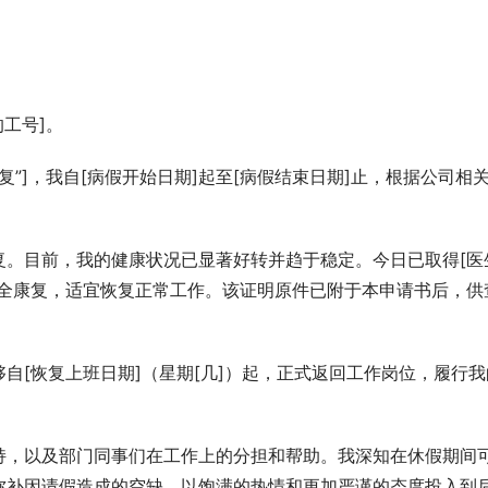
的工号]。
复”]，我自[病假开始日期]起至[病假结束日期]止，根据公司相
。目前，我的健康状况已显著好转并趋于稳定。今日已取得[医
完全康复，适宜恢复正常工作。该证明原件已附于本申请书后，供
自[恢复上班日期]（星期[几]）起，正式返回工作岗位，履行我
持，以及部门同事们在工作上的分担和帮助。我深知在休假期间
弥补因请假造成的空缺，以饱满的热情和更加严谨的态度投入到