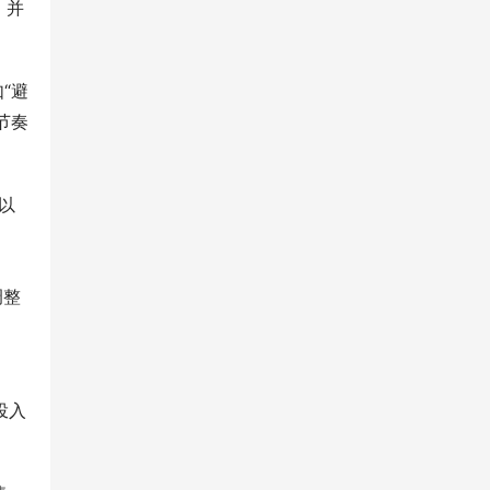
，并
“避
节奏
以
调整
投入