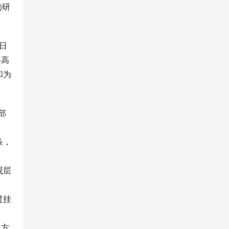
的研
日
略高
和为
部
条，
观层
过挂
]方