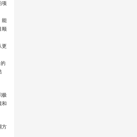
的项
，能
目顺
从更
富的
结
积极
绩和
调方