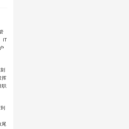
管
IT
户
深刻
发挥
挂职
与到
收尾