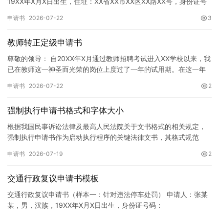
19XX年X月X日出生，住址：XX省XX市XX区XX路XX号，身份证号
码：XXXXXXXXXXXXXXXXXX，联系电话…
申请书
2026-07-22
3
教师转正定级申请书
尊敬的领导： 自20XX年X月通过教师招聘考试进入XX学校以来，我
已在教师这一神圣而光荣的岗位上度过了一年的试用期。在这一年
的见习期内，在学校领导的悉心关怀下，在同事们的热情帮助和…
申请书
2026-07-22
2
强制执行申请书格式和字体大小
根据我国民事诉讼法律及最高人民法院关于文书格式的相关规定，
强制执行申请书作为启动执行程序的关键法律文书，其格式规范
性、语言严谨性及要件完整性直接影响到法院的立案审核效率。 在
申请书
2026-07-19
2
纸张与…
交通行政复议申请书模板
交通行政复议申请书（样本一：针对违法停车处罚） 申请人：张某
某，男，汉族，19XX年X月X日出生，身份证号码：
XXXXXXXXXXXXXXXXXX，住址：XX省XX市XX区XX路X…