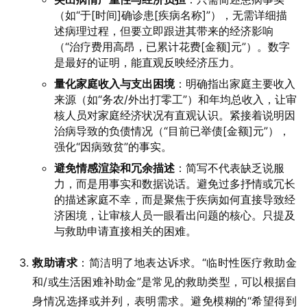
（如“于[时间]确诊患[疾病名称]”），无需详细描
述病理过程，但要立即跟进其带来的经济影响
（“治疗费用高昂，已累计花费[金额]元”）。数字
是最好的证明，能直观反映经济压力。
量化家庭收入与支出困境
：明确指出家庭主要收入
来源（如“务农/外出打零工”）和年均总收入，让审
核人员对家庭经济状况有直观认识。紧接着说明因
治病导致的负债情况（“目前已举债[金额]元”），
强化“因病致贫”的事实。
避免情感渲染和冗余描述
：简写不代表缺乏说服
力，而是用事实和数据说话。避免过多抒情或冗长
的描述家庭不幸，而是聚焦于疾病如何直接导致经
济困境，让审核人员一眼看出问题的核心。只提及
与救助申请直接相关的困难。
救助请求
：简洁明了地表达诉求。“临时性医疗救助金
和/或生活困难补助金”是常见的救助类型，可以根据自
身情况选择或并列，表明需求。避免模糊的“希望得到