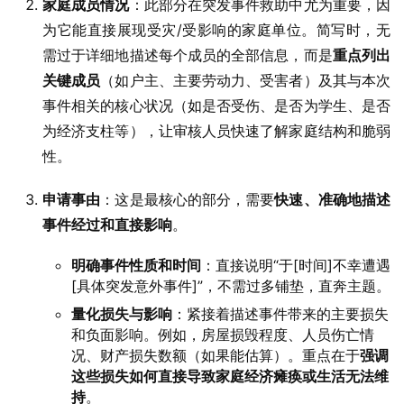
家庭成员情况
：此部分在突发事件救助中尤为重要，因
为它能直接展现受灾/受影响的家庭单位。简写时，无
需过于详细地描述每个成员的全部信息，而是
重点列出
关键成员
（如户主、主要劳动力、受害者）及其与本次
事件相关的核心状况（如是否受伤、是否为学生、是否
为经济支柱等），让审核人员快速了解家庭结构和脆弱
性。
申请事由
：这是最核心的部分，需要
快速、准确地描述
事件经过和直接影响
。
明确事件性质和时间
：直接说明“于[时间]不幸遭遇
[具体突发意外事件]”，不需过多铺垫，直奔主题。
量化损失与影响
：紧接着描述事件带来的主要损失
和负面影响。例如，房屋损毁程度、人员伤亡情
况、财产损失数额（如果能估算）。重点在于
强调
这些损失如何直接导致家庭经济瘫痪或生活无法维
持
。