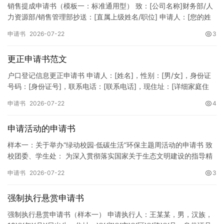
销售提成申请书（模板一：标准通用型） 致：[公司名称]财务部/人
力资源部/销售管理部抄送：[直属上级姓名/职位] 申请人：[您的姓
名]所属部门：[具体销售部门/分公司]岗位职称：[…
申请书
2026-07-22
3
更正申请书范文
户口登记信息更正申请书 申请人：[姓名]，性别：[男/女]，身份证
号码：[身份证号]，联系电话：[联系电话]，现住址：[详细家庭住
址]。 申请事项：请求贵所依法对申请人户口簿上的[…
申请书
2026-07-22
4
申请活动的申请书
样本一：关于举办“绿动校园·低碳生活”环保主题周活动的申请书 致
校团委、学生处： 为深入贯彻落实国家关于生态文明建设的指导精
神，增强广大同学的环保意识，倡导绿色、低碳、环保的生活方…
申请书
2026-07-22
3
强制执行悬赏申请书
强制执行悬赏申请书（样本一） 申请执行人：王某某，男，汉族，