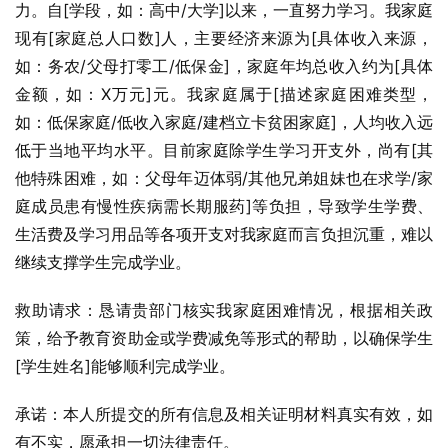
力。自[学段，如：高中/大学]以来，一直努力学习。我家庭
现有[家庭总人口数]人，主要经济来源为[具体收入来源，
如：务农/父母打零工/低保金]，家庭年均总收入约为[具体
金额，如：X万元]元。我家庭属于[描述家庭困难类型，
如：低保家庭/低收入家庭/建档立卡贫困家庭]，人均收入远
低于当地平均水平。目前家庭除学生学习开支外，尚有[其
他特殊困难，如：父母年迈体弱/其他兄弟姐妹也在求学/家
庭成员患有慢性疾病需长期服药]等负担，导致学生学费、
生活费及学习用品等各项开支对我家庭而言负担沉重，难以
继续支撑学生完成学业。
救助请求：恳请贵部门核实我家庭困难情况，根据相关政
策，给予教育资助金或学费减免等形式的帮助，以确保学生
[学生姓名]能够顺利完成学业。
承诺：本人所提交的所有信息及相关证明材料真实有效，如
有不实，愿承担一切法律责任。