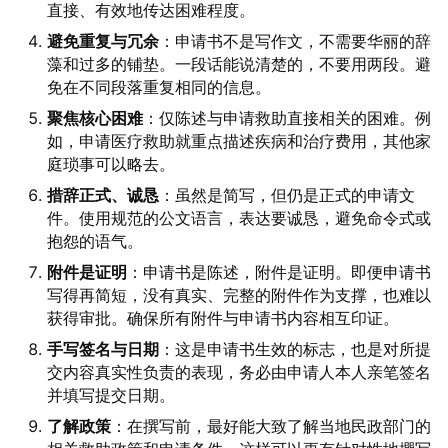
直接、有效地传达困难程度。
避免重复与冗余
：申请书不是写作文，不需要华丽的辞
藻和过多的铺垫。一段话能说清楚的，不要用两段。避
免在不同段落重复相同的信息。
聚焦核心困难
：仅陈述与申请救助直接相关的困难。例
如，申请医疗救助就重点描述疾病和治疗费用，其他家
庭琐事可以略去。
措辞正式、诚恳
：虽然是简写，但仍是正式的申请文
件。使用规范的公文语言，表达要诚恳，避免命令式或
抱怨的语气。
附件是证明
：申请书是陈述，附件是证明。即便申请书
写得再简短，没有真实、完整的附件作为支撑，也难以
获得审批。确保所有附件与申请书内容相互印证。
手写签名与日期
：这是申请书生效的标志，也是对所提
交内容真实性负责的表现，务必由申请人本人亲笔签名
并填写提交日期。
了解政策
：在撰写前，最好能大致了解当地民政部门的