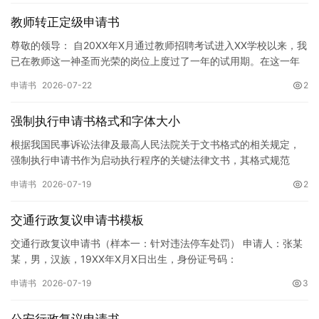
教师转正定级申请书
尊敬的领导： 自20XX年X月通过教师招聘考试进入XX学校以来，我
已在教师这一神圣而光荣的岗位上度过了一年的试用期。在这一年
的见习期内，在学校领导的悉心关怀下，在同事们的热情帮助和…
申请书
2026-07-22
2
强制执行申请书格式和字体大小
根据我国民事诉讼法律及最高人民法院关于文书格式的相关规定，
强制执行申请书作为启动执行程序的关键法律文书，其格式规范
性、语言严谨性及要件完整性直接影响到法院的立案审核效率。 在
申请书
2026-07-19
2
纸张与…
交通行政复议申请书模板
交通行政复议申请书（样本一：针对违法停车处罚） 申请人：张某
某，男，汉族，19XX年X月X日出生，身份证号码：
XXXXXXXXXXXXXXXXXX，住址：XX省XX市XX区XX路X…
申请书
2026-07-19
3