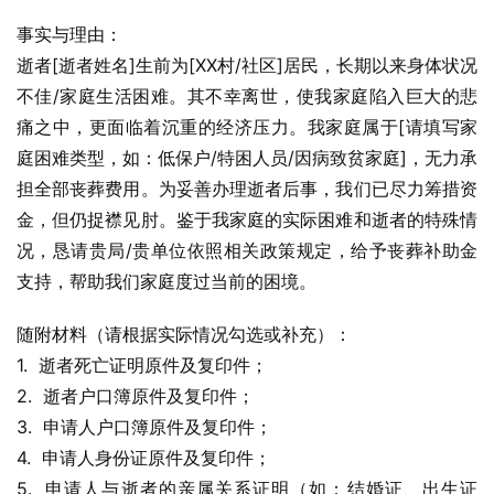
事实与理由：
逝者[逝者姓名]生前为[XX村/社区]居民，长期以来身体状况
不佳/家庭生活困难。其不幸离世，使我家庭陷入巨大的悲
痛之中，更面临着沉重的经济压力。我家庭属于[请填写家
庭困难类型，如：低保户/特困人员/因病致贫家庭]，无力承
担全部丧葬费用。为妥善办理逝者后事，我们已尽力筹措资
金，但仍捉襟见肘。鉴于我家庭的实际困难和逝者的特殊情
况，恳请贵局/贵单位依照相关政策规定，给予丧葬补助金
支持，帮助我们家庭度过当前的困境。
随附材料（请根据实际情况勾选或补充）：
1.  逝者死亡证明原件及复印件；
2.  逝者户口簿原件及复印件；
3.  申请人户口簿原件及复印件；
4.  申请人身份证原件及复印件；
5.  申请人与逝者的亲属关系证明（如：结婚证、出生证