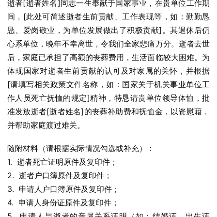
逝者[逝者姓名]同志一生奉献于国家事业，在贵单位工作期
间，[此处可简述逝者生前贡献、工作表现等，如：勤勤恳
恳、爱岗敬业，为单位发展做出了积极贡献]。其退休后仍
心系单位，晚年不幸离世，令我们全家悲痛万分。逝者去世
后，家庭已承担了高额的丧葬费用，生活面临较大困难。为
体现国家对逝者生前贡献的认可及对家属的关怀，并根据
[请填写相关政策文件名称，如：国家关于机关事业单位工
作人员死亡抚恤的规定]精神，特恳请贵单位领导体恤，批
准发放逝者[逝者姓名]的丧葬补助费和抚恤金，以资慰藉，
并帮助家庭渡过难关。
随附材料（请根据实际情况勾选或补充）：
1.  逝者死亡证明原件及复印件；
2.  逝者户口簿原件及复印件；
3.  申请人户口簿原件及复印件；
4.  申请人身份证原件及复印件；
5.  申请人与逝者的亲属关系证明（如：结婚证、出生证