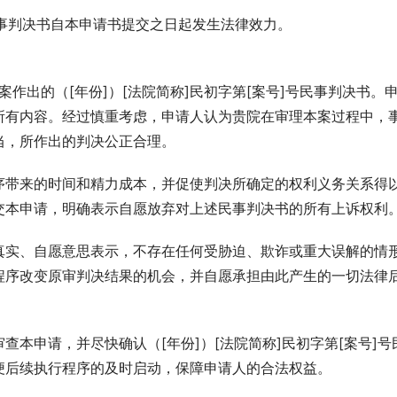
民事判决书自本申请书提交之日起发生法律效力。
案作出的（[年份]）[法院简称]民初字第[案号]号民事判决书。
所有内容。经过慎重考虑，申请人认为贵院在审理本案过程中，
当，所作出的判决公正合理。
序带来的时间和精力成本，并促使判决所确定的权利义务关系得
交本申请，明确表示自愿放弃对上述民事判决书的所有上诉权利
真实、自愿意思表示，不存在任何受胁迫、欺诈或重大误解的情
程序改变原审判决结果的机会，并自愿承担由此产生的一切法律
本申请，并尽快确认（[年份]）[法院简称]民初字第[案号]号
便后续执行程序的及时启动，保障申请人的合法权益。