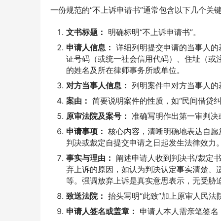
一份规范的“不上诉申请书”通常包含以下几个关
文书标题：
明确标明“不上诉申请书”。
申请人信息：
详细列明提交申请的当事人的
证号码（或统一社会信用代码）、住址（或
的姓名及所在律师事务所或单位。
对方当事人信息：
列明案件中对方当事人的
案由：
简要说明案件的性质，如“民间借贷纠纷
原审法院及案号：
准确写明作出第一审判决
申请事项：
核心内容，清晰明确地表达自愿
判决或裁定自提交申请之日起发生法律效力
事实与理由：
阐述申请人收到判决书/裁定
弃上诉的原因，如认为判决认定事实清楚、
等。强调放弃上诉是真实意思表示，无受胁
致送法院：
抬头写明“此致”加上原审人民法
申请人签名或盖章：
申请人本人需亲笔签名