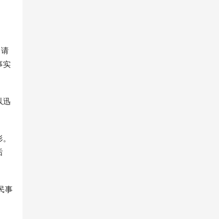
申请
事实
以迅
。
形。
后
民事