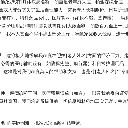
。他/她患有[具体疾病名称，如重度老年痴呆症、帕金森综合症、
完全或大部分丧失了生活自理能力，需要专人长期照护。日常护理
（若有）、特种药品费用、医疗耗材（如尿不湿、营养液）、康
常护理用品和特殊膳食就需耗费[大致金额，如数百元至上千元
护，我本人甚至不得不辞去部分工作，导致家庭收入锐减，进一
，这将极大地缓解我家庭在照护[老人姓名]方面的经济压力。
买必需的医疗辅助设备（如防褥疮垫、助行器）和日常护理用品
。这将是对我们家庭莫大的帮助和支持，也是对[老人姓名]生命
印件、疾病诊断证明、医疗费用清单（如有）、以及我的身份证
办事处查阅。我们承诺所提供的一切信息和材料均真实无误，并愿
。
姓名]的实际困难，批准此次高龄补贴申请。