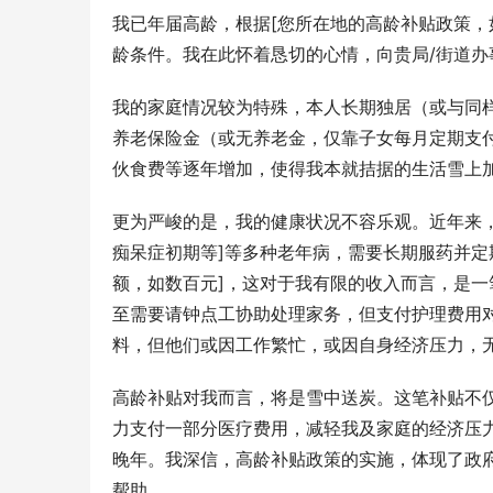
我已年届高龄，根据[您所在地的高龄补贴政策，
龄条件。我在此怀着恳切的心情，向贵局/街道办
我的家庭情况较为特殊，本人长期独居（或与同
养老保险金（或无养老金，仅靠子女每月定期支
伙食费等逐年增加，使得我本就拮据的生活雪上
更为严峻的是，我的健康状况不容乐观。近年来
痴呆症初期等]等多种老年病，需要长期服药并定
额，如数百元]，这对于我有限的收入而言，是
至需要请钟点工协助处理家务，但支付护理费用
料，但他们或因工作繁忙，或因自身经济压力，
高龄补贴对我而言，将是雪中送炭。这笔补贴不
力支付一部分医疗费用，减轻我及家庭的经济压
晚年。我深信，高龄补贴政策的实施，体现了政
帮助。