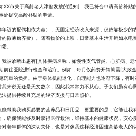
如XX市关于高龄老人津贴发放的通知]，我已符合申请高龄补贴
事处提交高龄补贴的申请。
样年迈的配偶相依为命），无固定经济收入来源，仅依靠极少的
付的微薄赡养费）。随着物价的上涨，日常基本生活开销如水电
加霜。
，我被诊断出患有[具体疾病名称，如慢性支气管炎、心脏病、老
期前往医院进行检查和治疗。例如，每月仅药费开销就需[大致
一笔沉重的负担。由于身体机能退化，自理能力也逐渐下降，有时
对我来说无疑是天文数字，因此我常常力不从心。子女们虽有心
无法提供持续且充足的经济支援与日常照护。
仅能帮助我购买必要的营养品和日用品，更重要的是，它能让我
力，确保我能够及时获得医疗救治，维持基本的健康状况，安心
府对老年群体的深切关怀，也是对像我这样经济困难高龄老人的