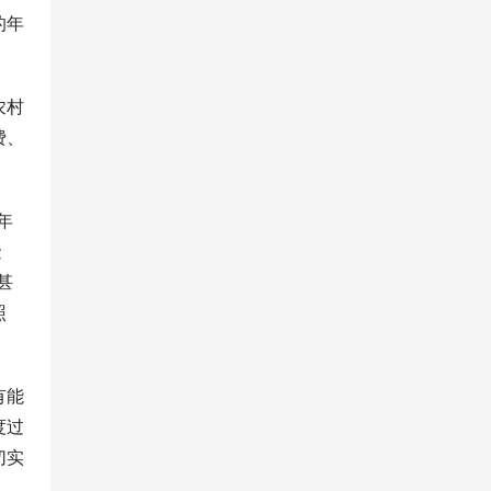
的年
农村
费、
年
金
甚
照
有能
度过
切实