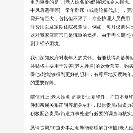
更为重要的是，[老人姓名]的健康状况令人担忧
中风后遗症等]，常年卧床（或需轮椅代步），
需开销巨大，包括但不限于：专业护理人员费用
疗费用以及定期住院检查等。例如，每月仅购买日
这对我家庭而言已是沉重的负担。由于需长期照
剧了经济困境。
我们深知政府对老年人的关怀。若能获得高龄补贴
补贴将主要用于改善[老人姓名]的饮食营养、购
保他/她能够得到更好的照料，有尊严地安度晚年
的重要保障。
随信附上[老人姓名]的身份证复印件、户口本复
件和亲属关系证明等相关材料，以供贵局/街道
积极配合贵局/街道办事处进行必要的调查与核实
恳请贵局/街道办事处领导能够理解并体恤[老人