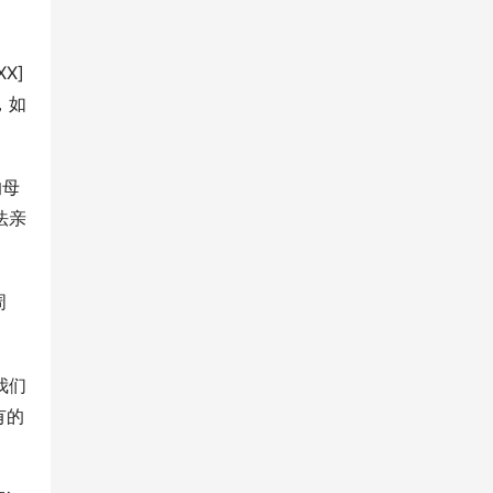
X]
，如
的母
法亲
周
我们
有的