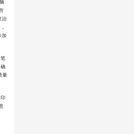
脑
所
复治
]，
步加
这笔
，确
质量
复印
意