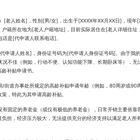
人姓名]，性别[男/女]，出生于[XXXX年XX月XX日]，现年[X
XXX]。户籍所在地为[老人户籍地址]，目前实际居住在[老人详细住址
系电话是[代申请人联系电话]。
][代申请人姓名]，身份证号码为[代申请人身份证号码]。由于我
体状况不佳（例如，行动不便、认知功能下降、长期卧床等），无
高龄补贴申请书。
局/街道办事处所规定的高龄补贴申请年龄（例如，80周岁或90
政策，特此为其申请高龄补贴。
前没有固定的养老金（或仅有极低的养老金），日常开销主要依靠
庭负担，经济压力较大，无法提供充分的经济支持以满足老人所