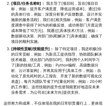
[项目/任务名称B]：
我主导了[项目B]，旨在[项目目
标，例如：提升客户满意度、降低运营成本]。通过[你
的具体行动，例如：深度分析客户反馈数据、设计并实
施新的服务流程]，我们在[相关指标，例如：客户满意
度调查中获得了90%的积极反馈、成功将部门月度运营
成本降低了10万元]。我通过[具体技术/方法，例如：
数据驱动决策、跨部门协调]解决了[具体难题]，确保了
项目的顺利实施。
[持续性贡献/技能提升]：
除了特定项目，我还积极[你
的日常贡献，例如：为新员工提供指导、协助团队解决
技术难题、优化部门内部SOP]。我利用个人时间学习
了[新的技能/工具，例如：Python编程、高级数据分
析、云计算架构]，并将其应用于[具体工作，例如：自
动化了原先耗时的人工报告、开发了新的数据可视化仪
表盘]，每月为团队节省了约[量化时间，例如：20小时
的工作量]。这些技能的提升也使我能更好地适应未来
业务需求，为公司在[未来方向]提供支持。
这些努力和成果，不仅体现在我的日常职责履行上，更体现