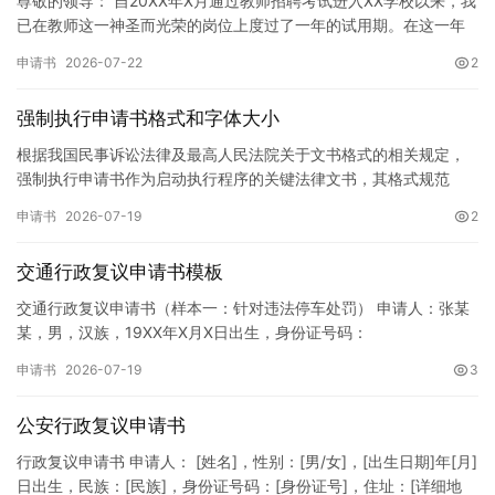
尊敬的领导： 自20XX年X月通过教师招聘考试进入XX学校以来，我
已在教师这一神圣而光荣的岗位上度过了一年的试用期。在这一年
的见习期内，在学校领导的悉心关怀下，在同事们的热情帮助和…
申请书
2026-07-22
2
强制执行申请书格式和字体大小
根据我国民事诉讼法律及最高人民法院关于文书格式的相关规定，
强制执行申请书作为启动执行程序的关键法律文书，其格式规范
性、语言严谨性及要件完整性直接影响到法院的立案审核效率。 在
申请书
2026-07-19
2
纸张与…
交通行政复议申请书模板
交通行政复议申请书（样本一：针对违法停车处罚） 申请人：张某
某，男，汉族，19XX年X月X日出生，身份证号码：
XXXXXXXXXXXXXXXXXX，住址：XX省XX市XX区XX路X…
申请书
2026-07-19
3
公安行政复议申请书
行政复议申请书 申请人： [姓名]，性别：[男/女]，[出生日期]年[月]
日出生，民族：[民族]，身份证号码：[身份证号]，住址：[详细地