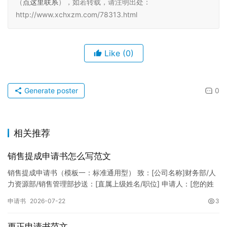
（
点这里联系
），如若转载，请注明出处：
http://www.xchxzm.com/78313.html
Like
(0)
Generate poster
0
相关推荐
销售提成申请书怎么写范文
销售提成申请书（模板一：标准通用型） 致：[公司名称]财务部/人
力资源部/销售管理部抄送：[直属上级姓名/职位] 申请人：[您的姓
名]所属部门：[具体销售部门/分公司]岗位职称：[…
申请书
2026-07-22
3
更正申请书范文