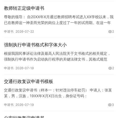
教师转正定级申请书
尊敬的领导： 自20XX年X月通过教师招聘考试进入XX学校以来，我
已在教师这一神圣而光荣的岗位上度过了一年的试用期。在这一年
的见习期内，在学校领导的悉心关怀下，在同事们的热情帮助和…
申请书
2026-07-22
2
强制执行申请书格式和字体大小
根据我国民事诉讼法律及最高人民法院关于文书格式的相关规定，
强制执行申请书作为启动执行程序的关键法律文书，其格式规范
性、语言严谨性及要件完整性直接影响到法院的立案审核效率。 在
申请书
2026-07-19
2
纸张与…
交通行政复议申请书模板
交通行政复议申请书（样本一：针对违法停车处罚） 申请人：张某
某，男，汉族，19XX年X月X日出生，身份证号码：
XXXXXXXXXXXXXXXXXX，住址：XX省XX市XX区XX路X…
申请书
2026-07-19
3