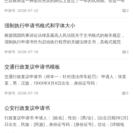
已在教师这一神圣而光荣的岗位上度过了一年的试用期。在这一年
的见习期内，在学校领导的悉心关怀下，在同事们的热情帮助和…
申请书
2026-07-22
2
强制执行申请书格式和字体大小
根据我国民事诉讼法律及最高人民法院关于文书格式的相关规定，
强制执行申请书作为启动执行程序的关键法律文书，其格式规范
性、语言严谨性及要件完整性直接影响到法院的立案审核效率。 在
申请书
2026-07-19
2
纸张与…
交通行政复议申请书模板
交通行政复议申请书（样本一：针对违法停车处罚） 申请人：张某
某，男，汉族，19XX年X月X日出生，身份证号码：
XXXXXXXXXXXXXXXXXX，住址：XX省XX市XX区XX路X…
申请书
2026-07-19
3
公安行政复议申请书
行政复议申请书 申请人： [姓名]，性别：[男/女]，[出生日期]年[月]
日出生，民族：[民族]，身份证号码：[身份证号]，住址：[详细地
址]，联系电话：[电话号码]。 被申请人：…