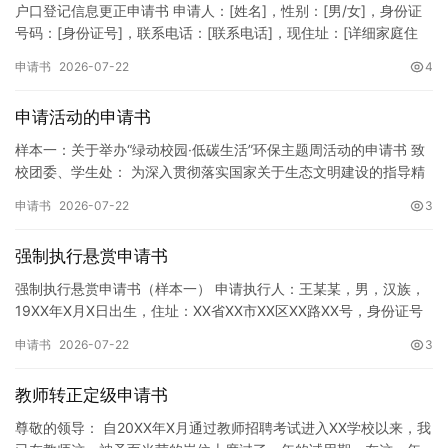
户口登记信息更正申请书 申请人：[姓名]，性别：[男/女]，身份证
号码：[身份证号]，联系电话：[联系电话]，现住址：[详细家庭住
址]。 申请事项：请求贵所依法对申请人户口簿上的[…
申请书
2026-07-22
4
申请活动的申请书
样本一：关于举办“绿动校园·低碳生活”环保主题周活动的申请书 致
校团委、学生处： 为深入贯彻落实国家关于生态文明建设的指导精
神，增强广大同学的环保意识，倡导绿色、低碳、环保的生活方…
申请书
2026-07-22
3
强制执行悬赏申请书
强制执行悬赏申请书（样本一） 申请执行人：王某某，男，汉族，
19XX年X月X日出生，住址：XX省XX市XX区XX路XX号，身份证号
码：XXXXXXXXXXXXXXXXXX，联系电话…
申请书
2026-07-22
3
教师转正定级申请书
尊敬的领导： 自20XX年X月通过教师招聘考试进入XX学校以来，我