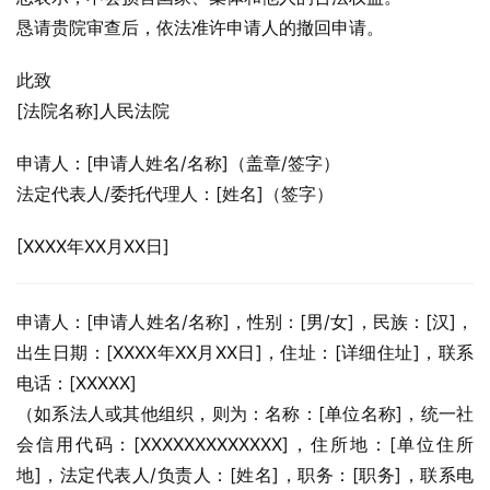
恳请贵院审查后，依法准许申请人的撤回申请。
此致
[法院名称]人民法院
申请人：[申请人姓名/名称]（盖章/签字）
法定代表人/委托代理人：[姓名]（签字）
[XXXX年XX月XX日]
申请人：[申请人姓名/名称]，性别：[男/女]，民族：[汉]，
出生日期：[XXXX年XX月XX日]，住址：[详细住址]，联系
电话：[XXXXX]
（如系法人或其他组织，则为：名称：[单位名称]，统一社
会信用代码：[XXXXXXXXXXXXX]，住所地：[单位住所
地]，法定代表人/负责人：[姓名]，职务：[职务]，联系电