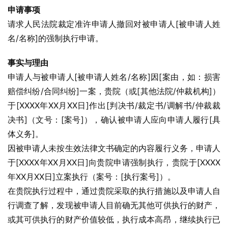
申请事项
请求人民法院裁定准许申请人撤回对被申请人[被申请人姓
名/名称]的强制执行申请。
事实与理由
申请人与被申请人[被申请人姓名/名称]因[案由，如：损害
赔偿纠纷/合同纠纷]一案，贵院（或[其他法院/仲裁机构]）
于[XXXX年XX月XX日]作出[判决书/裁定书/调解书/仲裁裁
决书]（文号：[案号]），确认被申请人应向申请人履行[具
体义务]。
因被申请人未按生效法律文书确定的内容履行义务，申请人
于[XXXX年XX月XX日]向贵院申请强制执行，贵院于[XXXX
年XX月XX日]立案执行（案号：[执行案号]）。
在贵院执行过程中，通过贵院采取的执行措施以及申请人自
行调查了解，发现被申请人目前确无其他可供执行的财产，
或其可供执行的财产价值较低，执行成本高昂，继续执行已