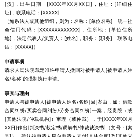
[汉]，出生日期：[XXXX年XX月XX日]，住址：[详细住
址]，联系电话：[XXXXX]
（如系法人或其他组织，则为：名称：[单位名称]，统一社
会信用代码：[XXXXXXXXXXXXX]，住所地：[单位住所
地]，法定代表人/负责人：[姓名]，职务：[职务]，联系电
话：[XXXXX]）
申请事项
请求人民法院裁定准许申请人撤回对被申请人[被申请人姓
名/名称]的强制执行申请。
事实与理由
申请人与被申请人[被申请人姓名/名称]因[案由，如：借款
合同纠纷/买卖合同纠纷/劳务合同纠纷]一案，经贵院（或
[其他法院/仲裁机构]）审理（或仲裁），于[XXXX年XX月
XX日]作出[判决书/裁定书/调解书/仲裁裁决书]（文号：[案
号]），确认被申请人应向申请人支付[具体金额]及[其他义