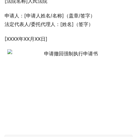
[法院名称]人民法院
申请人：[申请人姓名/名称]（盖章/签字）
法定代表人/委托代理人：[姓名]（签字）
[XXXX年XX月XX日]