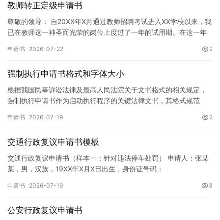
教师转正定级申请书
尊敬的领导： 自20XX年X月通过教师招聘考试进入XX学校以来，我
已在教师这一神圣而光荣的岗位上度过了一年的试用期。在这一年
的见习期内，在学校领导的悉心关怀下，在同事们的热情帮助和…
申请书
2026-07-22
2
强制执行申请书格式和字体大小
根据我国民事诉讼法律及最高人民法院关于文书格式的相关规定，
强制执行申请书作为启动执行程序的关键法律文书，其格式规范
性、语言严谨性及要件完整性直接影响到法院的立案审核效率。 在
申请书
2026-07-19
2
纸张与…
交通行政复议申请书模板
交通行政复议申请书（样本一：针对违法停车处罚） 申请人：张某
某，男，汉族，19XX年X月X日出生，身份证号码：
XXXXXXXXXXXXXXXXXX，住址：XX省XX市XX区XX路X…
申请书
2026-07-19
3
公安行政复议申请书