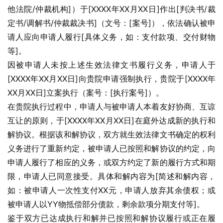
他法院/仲裁机构]）于[XXXX年XX月XX日]作出[判决书/裁
定书/调解书/仲裁裁决书]（文号：[案号]），依法确认被申
请人应向申请人履行[具体义务，如：支付款项、交付财物
等]。
因被申请人未按上述生效法律文书履行义务，申请人于
[XXXX年XX月XX日]向贵院申请强制执行，贵院于[XXXX年
XX月XX日]立案执行（案号：[执行案号]）。
在贵院执行过程中，申请人与被申请人本着友好协商、互谅
互让的原则，于[XXXX年XX月XX日]在庭外达成新的执行和
解协议。根据该和解协议，双方就生效法律文书确定的权利
义务进行了重新约定，被申请人已按照和解协议的约定，向
申请人履行了相应的义务，或双方约定了新的履行方式和期
限，申请人已同意接受。具体和解内容为[简述和解内容，
如：被申请人一次性支付XX元，申请人放弃其余债权；或
被申请人以YY物抵偿部分债款，剩余款项分期支付等]。
鉴于双方已达成执行和解并已按照和解协议履行或正在履