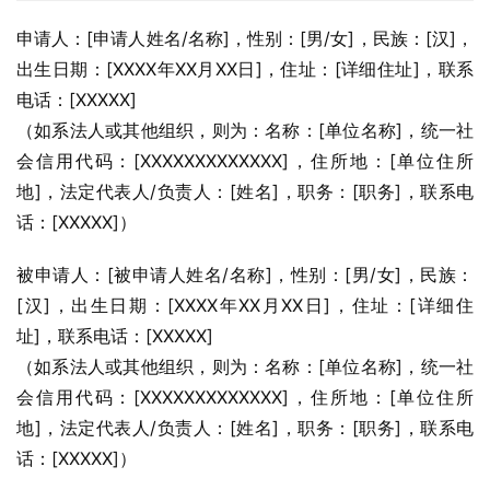
申请人：[申请人姓名/名称]，性别：[男/女]，民族：[汉]，
出生日期：[XXXX年XX月XX日]，住址：[详细住址]，联系
电话：[XXXXX]
（如系法人或其他组织，则为：名称：[单位名称]，统一社
会信用代码：[XXXXXXXXXXXXX]，住所地：[单位住所
地]，法定代表人/负责人：[姓名]，职务：[职务]，联系电
话：[XXXXX]）
被申请人：[被申请人姓名/名称]，性别：[男/女]，民族：
[汉]，出生日期：[XXXX年XX月XX日]，住址：[详细住
址]，联系电话：[XXXXX]
（如系法人或其他组织，则为：名称：[单位名称]，统一社
会信用代码：[XXXXXXXXXXXXX]，住所地：[单位住所
地]，法定代表人/负责人：[姓名]，职务：[职务]，联系电
话：[XXXXX]）