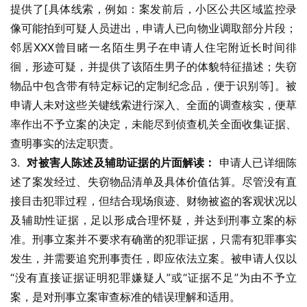
提供了[具体线索，例如：案发前后，小区公共区域监控录
像可能拍到可疑人员进出，申请人已向物业调取部分片段；
邻居XXX曾目睹一名陌生男子在申请人住宅附近长时间徘
徊，形迹可疑，并提供了该陌生男子的体貌特征描述；失窃
物品中包含带有特定标记的定制纪念品，便于识别等]。被
申请人未对这些关键线索进行深入、全面的调查核实，便草
率作出不予立案的决定，未能尽到侦查机关全面收集证据、
查明事实的法定职责。
3.  
对被害人陈述及辅助证据的片面解读：
 申请人已详细陈
述了案发经过、失窃物品清单及具体价值估算。尽管没有直
接目击犯罪过程，但结合现场痕迹、财物被盗的客观状况以
及辅助性证据，足以形成合理怀疑，并达到刑事立案的标
准。刑事立案并不要求有确凿的犯罪证据，只需有犯罪事实
发生，并需要追究刑事责任，即应依法立案。被申请人仅以
“没有直接证据证明犯罪嫌疑人”或“证据不足”为由不予立
案，是对刑事立案审查标准的错误理解和适用。