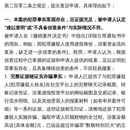
第二百零二条之规定，提出复议申请。具体理由如下：
一、本案的犯罪事实客观存在，且证据充足，被申请人认定
“难以查明”或“不具备侦查条件”与实际情况不符。
被申请人在《撤销案件决定书》中指出[详细引用通知书中
的理由，例如：因犯罪嫌疑人使用虚假身份，涉案资金流向
复杂，缺乏进一步侦查的条件]。然而，申请人认为，根据
侦查过程中已掌握的证据和申请人提供的线索，足以证明犯
罪事实存在，且具备继续侦查的条件，不应轻易撤案：
1.  
完整证据链证实诈骗事实：
 申请人已提供了与犯罪嫌疑
人[犯罪嫌疑人姓名]在社交平台上的完整聊天记录截图、转
账记录凭证、涉案虚假投资平台的网站截图及交易记录、银
行流水明细、以及其他受害人的报案材料（如有串并案件可
能）等一系列证据。这些证据相互印证，清晰地还原了犯罪
嫌疑人实施诈骗、骗取申请人巨额财物的全过程。涉案金额
高达[具体金额]元，已远远超过诈骗罪“数额特别巨大”的立