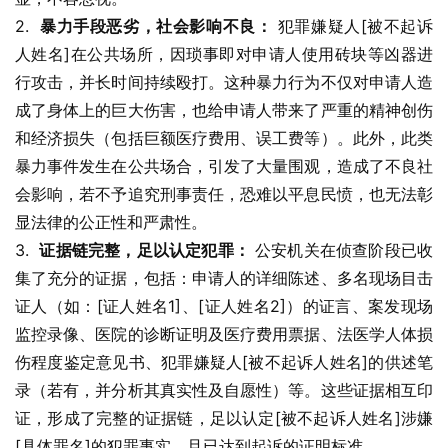
2.  
暴力手段恶劣，社会影响不良：
 犯罪嫌疑人[被不起诉
人姓名]在公共场所，因琐事即对申请人使用砖块等凶器进
行攻击，并长时间持续殴打。这种暴力行为不仅对申请人造
成了身体上的巨大伤害，也给申请人带来了严重的精神创伤
和经济损失（包括巨额医疗费用、误工费等）。此外，此类
暴力事件发生在公共场合，引发了大量围观，造成了不良社
会影响，若不予追究刑事责任，恐难以平息民愤，也无法彰
显法律的公正性和严肃性。
3.  
证据链完整，足以认定犯罪：
 公安机关在侦查阶段已收
集了充分的证据，包括：申请人的详细陈述、多名现场目击
证人（如：[证人姓名1]、[证人姓名2]）的证言、案发现场
监控录像、医院的诊断证明及医疗费用票据、法医学人体损
伤程度鉴定意见书、犯罪嫌疑人[被不起诉人姓名]的供述笔
录（若有，并分析其真实性及自愿性）等。这些证据相互印
证，形成了完整的证据链，足以认定[被不起诉人姓名]涉嫌
[具体罪名]的犯罪事实，且已达到起诉的证明标准。