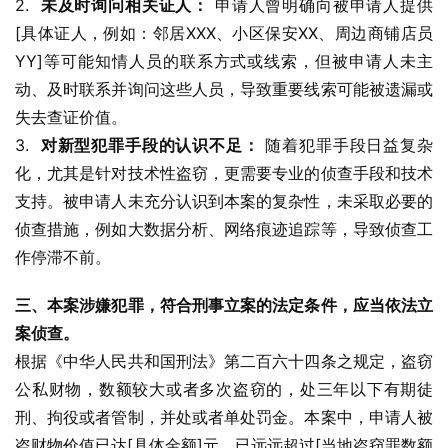
2.  
未及时询问相关证人：
 申请人曾明确向被申请人提供
[具体证人，例如：邻居XXX、小区保安XX、周边商铺店员
YY]等可能知情人员的联系方式或线索，但被申请人未主
动、及时联系并询问这些人员，导致重要线索可能被遗漏或
失去查证价值。
3.  
对新型犯罪手段的认识不足：
 随着犯罪手段日益复杂
化，尤其是针对技术性盗窃，更需要专业的侦查手段和技术
支持。被申请人未充分认识到本案的复杂性，未采取必要的
侦查措施，例如大数据分析、网络痕迹追踪等，导致侦查工
作停滞不前。
三、本案涉嫌犯罪，符合刑事立案的法定条件，应当依法立
案侦查。
根据《中华人民共和国刑法》第二百六十四条之规定，盗窃
公私财物，数额较大或者多次盗窃的，处三年以下有期徒
刑、拘役或者管制，并处或者单处罚金。本案中，申请人被
盗财物价值已达[具体金额]元，已远远超过[当地盗窃罪数额