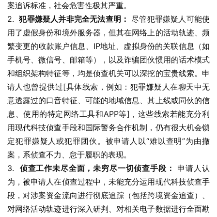
案追诉标准，社会危害性极其严重。
2.  
犯罪嫌疑人并非完全无法查明：
 尽管犯罪嫌疑人可能使
用了虚假身份和境外服务器，但其在网络上的活动轨迹、频
繁变更的收款账户信息、IP地址、虚拟身份的关联信息（如
手机号、微信号、邮箱等），以及诈骗团伙惯用的话术模式
和组织架构特征等，均是侦查机关可以深挖的宝贵线索。申
请人也曾提供过[具体线索，例如：犯罪嫌疑人在聊天中无
意透露过的口音特征、可能的地域信息、其上线或同伙的信
息、使用的特定网络工具和APP等]，这些线索若能充分利
用现代科技侦查手段和国际警务合作机制，仍有很大机会锁
定犯罪嫌疑人或犯罪团伙。被申请人以“难以查明”为由撤
案，系侦查不力、怠于履职的表现。
3.  
侦查工作未尽全面，未穷尽一切侦查手段：
 申请人认
为，被申请人在侦查过程中，未能充分运用现代科技侦查手
段，对涉案资金流向进行彻底追踪（包括跨境资金追查）、
对网络活动轨迹进行深入研判、对相关电子数据进行全面勘