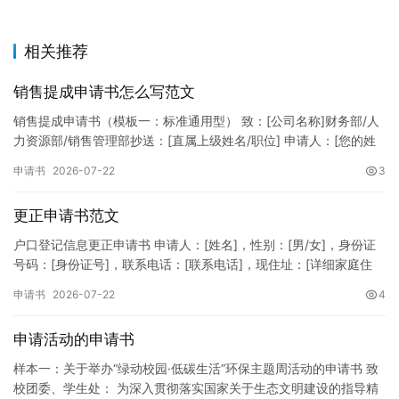
相关推荐
销售提成申请书怎么写范文
销售提成申请书（模板一：标准通用型） 致：[公司名称]财务部/人
力资源部/销售管理部抄送：[直属上级姓名/职位] 申请人：[您的姓
名]所属部门：[具体销售部门/分公司]岗位职称：[…
申请书
2026-07-22
3
更正申请书范文
户口登记信息更正申请书 申请人：[姓名]，性别：[男/女]，身份证
号码：[身份证号]，联系电话：[联系电话]，现住址：[详细家庭住
址]。 申请事项：请求贵所依法对申请人户口簿上的[…
申请书
2026-07-22
4
申请活动的申请书
样本一：关于举办“绿动校园·低碳生活”环保主题周活动的申请书 致
校团委、学生处： 为深入贯彻落实国家关于生态文明建设的指导精