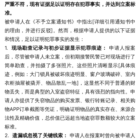
严重不符，现有证据足以证明存在犯罪事实，并达到立案标
准。
被申请人在《不予立案通知书》中指出[详细引用通知书中
的理由，并进行反驳]。然而，根据申请人提供的以下证据
和情况，足以证明犯罪事实的发生：
1.  
现场勘查记录与初步证据显示犯罪痕迹：
 申请人报案
后，尽管被申请人未立案，但初期接警民警已对现场进行了
简单勘查，并拍摄了多张照片。这些照片清晰显示[具体痕
迹，例如：大门锁具被破坏痕迹明显、窗户玻璃破碎、室内
衣柜抽屉被撬开、物品散乱一地]，这显然不同于普通的财
物丢失，而是典型的入室盗窃特征，具有强烈的指向性。申
请人亦提供了失窃物品的购买发票、银行转账记录、相关购
物APP订单截图等凭证，明确证明物品的真实存在、来源合
法性及精确价值，总价值已远超当地盗窃罪数额较大的立案
标准。
2.  
遗漏或忽视了关键线索：
 申请人在报案时曾向被申请人