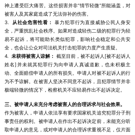
神上遭受巨大痛苦。这些损害并非“情节轻微”所能涵盖，对
被害人及其家庭造成了无法弥补的伤害。
3.  
从社会危害性看：
 暴力犯罪行为直接威胁公民人身安
全，严重扰乱社会秩序。如果对造成轻伤二级的犯罪行为轻
易不起诉，将可能助长类似犯罪，影响社会稳定和公共安
全，也会让公众对司法机关打击犯罪的力度产生质疑。
4.  
未获得被害人谅解：
 截至目前，被不起诉人[被不起诉人
姓名]并未就其犯罪行为向申请人真诚道歉，也未积极主
动、全面赔偿申请人的所有损失。申请人对被不起诉人的行
为不予谅解。在被害人坚决不同意不起诉，且犯罪情节并非
极端轻微的情况下，检察机关不应轻易作出不起诉决定。
三、被申请人未充分考虑被害人的合理诉求与社会效果。
作为被害人，申请人依法享有要求国家机关追究犯罪分子刑
事责任的权利。被申请人在作出不起诉决定前，未能充分听
取申请人的意见，或对申请人的合理诉求重视不足，仅片面