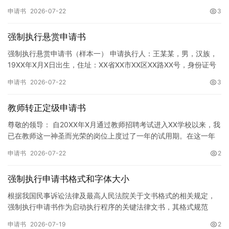
神，增强广大同学的环保意识，倡导绿色、低碳、环保的生活方…
申请书
2026-07-22
3
强制执行悬赏申请书
强制执行悬赏申请书（样本一） 申请执行人：王某某，男，汉族，
19XX年X月X日出生，住址：XX省XX市XX区XX路XX号，身份证号
码：XXXXXXXXXXXXXXXXXX，联系电话…
申请书
2026-07-22
3
教师转正定级申请书
尊敬的领导： 自20XX年X月通过教师招聘考试进入XX学校以来，我
已在教师这一神圣而光荣的岗位上度过了一年的试用期。在这一年
的见习期内，在学校领导的悉心关怀下，在同事们的热情帮助和…
申请书
2026-07-22
2
强制执行申请书格式和字体大小
根据我国民事诉讼法律及最高人民法院关于文书格式的相关规定，
强制执行申请书作为启动执行程序的关键法律文书，其格式规范
性、语言严谨性及要件完整性直接影响到法院的立案审核效率。 在
申请书
2026-07-19
2