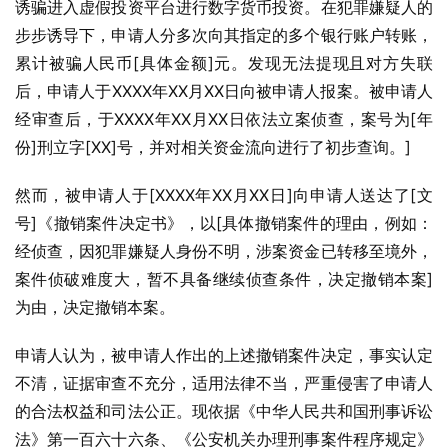
诱骗进入虚假投资平台进行数字货币投资。在犯罪嫌疑人的
步步诱导下，申请人分多次向其指定的多个银行账户转账，
累计被骗人民币[具体金额]元。发现无法提现且对方失联
后，申请人于XXXX年XX月XX日向被申请人报案。被申请人
经审查后，于XXXX年XX月XX日依法立案侦查，案号为[年
份]刑立字[XX]号，并对相关资金流向进行了初步查询。]
然而，被申请人于[XXXX年XX月XX日]向申请人送达了[文
号]《撤销案件决定书》，以[具体撤销案件的理由，例如：
经侦查，因犯罪嫌疑人身份不明，涉案资金已转移至境外，
案件侦破难度大，暂不具备继续侦查条件，决定撤销本案]
为由，决定撤销本案。
申请人认为，被申请人作出的上述撤销案件决定，事实认定
不清，证据审查不充分，适用法律不当，严重侵害了申请人
的合法权益和司法公正。现依据《中华人民共和国刑事诉讼
法》第一百六十六条、《公安机关办理刑事案件程序规定》