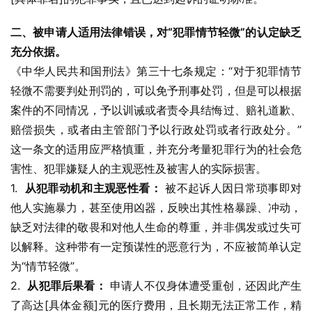
二、被申请人适用法律错误，对“犯罪情节轻微”的认定缺乏
充分依据。
《中华人民共和国刑法》第三十七条规定：“对于犯罪情节
轻微不需要判处刑罚的，可以免予刑事处罚，但是可以根据
案件的不同情况，予以训诫或者责令具结悔过、赔礼道歉、
赔偿损失，或者由主管部门予以行政处罚或者行政处分。”
这一条文的适用应严格慎重，并充分考量犯罪行为的社会危
害性、犯罪嫌疑人的主观恶性及被害人的实际损害。
1.  
从犯罪动机和主观恶性看：
 被不起诉人因日常琐事即对
他人实施暴力，甚至使用凶器，反映出其性格暴躁、冲动，
缺乏对法律的敬畏和对他人生命的尊重，并非偶发或过失可
以解释。这种带有一定预谋性的恶意行为，不应被简单认定
为“情节轻微”。
2.  
从犯罪后果看：
 申请人不仅身体遭受重创，还因此产生
了高达[具体金额]元的医疗费用，且长期无法正常工作，精