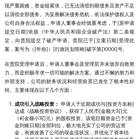
现严重困难，资金链紧张，已无法清偿到期债务且资产不足
以清偿全部债务。为妥善解决债务危机，依法保护债权人及
公司自身合法权益，申请人董事会经慎重考虑，于[原申请
提交日期]依据《中华人民共和国企业破产法》第二条规
定，向贵院提交了破产申请。贵院已于[立案日期]受理此
案，案号为（[年份]）[行政区划简称]破字第[XXXX]号。
在贵院受理申请后，申请人董事会及管理层并未放弃自救努
力，而是积极寻求一切可能的解决方案。通过不懈的努力和
外部支持，公司的财务状况和经营前景已发生了根本性好
转。主要体现在以下几个方面：
成功引入战略投资：
申请人于近期成功与[投资方名称]
达成《战略投资协议》，获得了人民币[金额大写]元
（¥[金额小写]元）的股权投资。该笔巨额资金已于[资
金到账日期]全部到位，极大地充实了公司的营运资
金，有效改善了公司的现金流状况，并优化了资本结