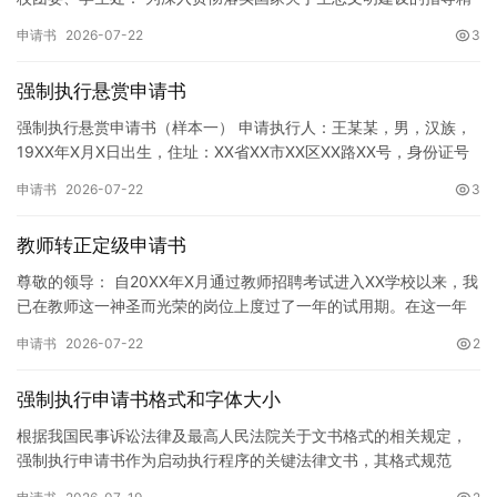
神，增强广大同学的环保意识，倡导绿色、低碳、环保的生活方…
申请书
2026-07-22
3
强制执行悬赏申请书
强制执行悬赏申请书（样本一） 申请执行人：王某某，男，汉族，
19XX年X月X日出生，住址：XX省XX市XX区XX路XX号，身份证号
码：XXXXXXXXXXXXXXXXXX，联系电话…
申请书
2026-07-22
3
教师转正定级申请书
尊敬的领导： 自20XX年X月通过教师招聘考试进入XX学校以来，我
已在教师这一神圣而光荣的岗位上度过了一年的试用期。在这一年
的见习期内，在学校领导的悉心关怀下，在同事们的热情帮助和…
申请书
2026-07-22
2
强制执行申请书格式和字体大小
根据我国民事诉讼法律及最高人民法院关于文书格式的相关规定，
强制执行申请书作为启动执行程序的关键法律文书，其格式规范
性、语言严谨性及要件完整性直接影响到法院的立案审核效率。 在