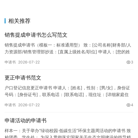
相关推荐
销售提成申请书怎么写范文
销售提成申请书（模板一：标准通用型） 致：[公司名称]财务部/人
力资源部/销售管理部抄送：[直属上级姓名/职位] 申请人：[您的姓
名]所属部门：[具体销售部门/分公司]岗位职称：[…
申请书
2026-07-22
3
更正申请书范文
户口登记信息更正申请书 申请人：[姓名]，性别：[男/女]，身份证
号码：[身份证号]，联系电话：[联系电话]，现住址：[详细家庭住
址]。 申请事项：请求贵所依法对申请人户口簿上的[…
申请书
2026-07-22
4
申请活动的申请书
样本一：关于举办“绿动校园·低碳生活”环保主题周活动的申请书 致
校团委、学生处： 为深入贯彻落实国家关于生态文明建设的指导精