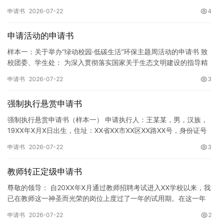
址]。 申请事项：请求贵所依法对申请人户口簿上的[…
申请书
2026-07-22
4
申请活动的申请书
样本一：关于举办“绿动校园·低碳生活”环保主题周活动的申请书 致
校团委、学生处： 为深入贯彻落实国家关于生态文明建设的指导精
神，增强广大同学的环保意识，倡导绿色、低碳、环保的生活方…
申请书
2026-07-22
3
强制执行悬赏申请书
强制执行悬赏申请书（样本一） 申请执行人：王某某，男，汉族，
19XX年X月X日出生，住址：XX省XX市XX区XX路XX号，身份证号
码：XXXXXXXXXXXXXXXXXX，联系电话…
申请书
2026-07-22
3
教师转正定级申请书
尊敬的领导： 自20XX年X月通过教师招聘考试进入XX学校以来，我
已在教师这一神圣而光荣的岗位上度过了一年的试用期。在这一年
的见习期内，在学校领导的悉心关怀下，在同事们的热情帮助和…
申请书
2026-07-22
2