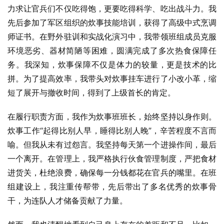
力求让官兵们不仅吃得饱，更要吃得科学、吃出战斗力。我
先后参加了军区组织的炊事技能培训，获得了高级中式烹调
师证书。在野外驻训和实战化演习中，我带领班组成员克服
环境恶劣、器材简陋等困难，圆满完成了多次热食保障任
务。我深知，炊事保障不仅是体力的较量，更是技术的比
拼。为了提高效率，我带头对炊事挂车进行了小改小革，缩
短了展开与撤收时间，得到了上级首长的肯定。
在履行职责方面，我作为炊事班班长，始终坚持以身作则。
炊事工作“起得比别人早，睡得比别人晚”，辛苦程度不言而
喻。但我从未有过怨言。我坚持每天第一个进操作间，最后
一个离开。在管理上，我严格执行伙食管理制度，严把食材
进货关，杜绝浪费，确保每一分钱都花在官兵的嘴里。在班
组建设上，我注重传帮带，先后带出了多名优秀的炊事骨
干，为连队人才储备贡献了力量。