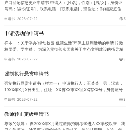
户口登记信息更正申请书 申请人：[姓名]，性别：[男/女]，身份证
号码：[身份证号]，联系电话：[联系电话]，现住址：[详细家庭住
址]。 申请事项：请求贵所依法对申请人户口簿上的[…
申请书
2026-07-22
5
申请活动的申请书
样本一：关于举办“绿动校园·低碳生活”环保主题周活动的申请书 致
校团委、学生处： 为深入贯彻落实国家关于生态文明建设的指导精
神，增强广大同学的环保意识，倡导绿色、低碳、环保的生活方…
申请书
2026-07-22
3
强制执行悬赏申请书
强制执行悬赏申请书（样本一） 申请执行人：王某某，男，汉族，
19XX年X月X日出生，住址：XX省XX市XX区XX路XX号，身份证号
码：XXXXXXXXXXXXXXXXXX，联系电话…
申请书
2026-07-22
3
教师转正定级申请书
尊敬的领导： 自20XX年X月通过教师招聘考试进入XX学校以来，我
已在教师这一神圣而光荣的岗位上度过了一年的试用期。在这一年