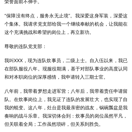
荣誉面前不伸手。
“保障没有终点，服务永无止境”。我深爱这身军装，深爱这
个集体。我请求党支部给我一个继续奉献的机会，让我能在
这个充满挑战和希望的岗位上，再立新功。
尊敬的连队党支部：
我叫XXX，现为连队炊事员，二级上士。自入伍以来，我已
在部队服役八年。现服役期满，基于对部队事业的高度认同
和对本职岗位的深厚感情，我申请转入三期士官。
八年前，我带着梦想走进军营；八年后，我带着责任申请留
队。在炊事岗位上，我见证了连队的发展壮大，也实现了自
我的蜕变。这八年，灶台是我最亲密的战友，锅碗瓢盆是我
奏响的战斗乐章。我深切体会到：炊事员的岗位虽然平凡，
但关联着全局；工作虽然琐碎，但关系到胜负。