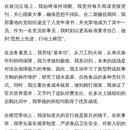
在政治立场上，我始终保持清醒。我坚持每天阅读党报党
刊，关心国家大事，确保思想不掉队。在二期服役期间，我
郑重地向党组织递交了入党申请书，并光荣地成为了其中一
员。作为一名党员炊事员，我时刻以更高标准要求自己，做
到“思想上先进，行动上模范”。
在业务素质上，我苦练“基本功”。从刀工到火候，从单兵操
作到协同保障，我力求做到极致。我意识到，未来的战场是
对综合保障能力的考验。因此，我主动学习了新型野战炊事
方舱的操作维护，研究了脱水蔬菜、自热食品的多种烹饪方
式。同时，我注重伙食成本核算，做到精打细算，既保证了
官兵营养需求，又节约了连队经费支出。在多次上级组织的
后勤比武中，我带领的班组均取得了优异成绩。
在模范带动上，我深知老兵的言行就是新兵的镜子。在炊事
班，我带头落实规章制度，严抓食品卫生安全。对新入职的