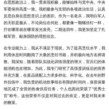
在思想政治上，我一贯表现积极，能够始终与党中央、中央
军委保持高度一致。我积极参与支部的各项政治生活，认真
反思自身在思想意识上的差距。作为一名老兵，我明白军人
的天职是服从，不论岗位在何处，都要像一颗螺丝钉一样，
拧在哪里就在哪里发光发亮。二期这四年，我更加坚定了扎
根军营、献身国防的理想信念。
在专业能力上，我从不满足于现状。为了提高烹饪水平，我
利用休息时间翻阅了大量的烹饪书籍，并积极向地方名师请
教。我深知，随着部队实战化训练强度的增大，官兵们的体
能消耗也在增加。为此，我专门研究了高强度训练后的营养
补充方案，在菜品搭配上力求多样化、科学化。在去年的野
外拉练中，我负责的机动炊事组在有限的时间内，保质保量
地完成了全营的热食供应任务，个人也因此荣获了“优秀士
官”称号。这份荣誉不仅是对我过去的肯定，更是对我未来
的鞭策。