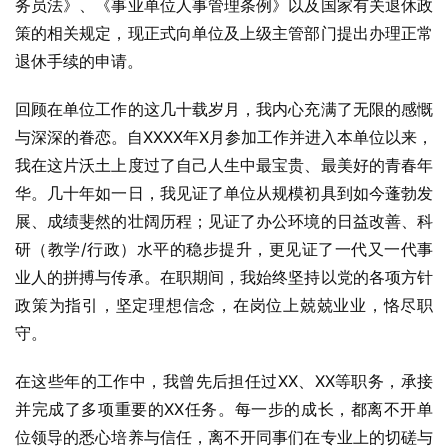
务员法》、《事业单位人事管理条例》以及国家有关退休政
策的相关规定，现正式向单位及上级主管部门提出办理正常
退休手续的申请。
回顾在单位工作的这几十载岁月，我内心充满了无限的感慨
与深深的眷恋。自XXXX年X月参加工作并进入本单位以来，
我在这片沃土上度过了自己人生中最宝贵、最美好的青春年
华。几十年如一日，我见证了单位从规模初具到如今蓬勃发
展、成绩斐然的壮阔历程；见证了办公环境的日益改善、科
研（教学/行政）水平的稳步提升，更见证了一代又一代事
业人的拼搏与传承。在职期间，我始终坚持以党的各项方针
政策为指引，坚定理想信念，在岗位上兢兢业业，恪尽职
守。
在这些年的工作中，我曾先后担任过XX、XX等职务，承接
并完成了多项重要的XX任务。每一步的成长，都离不开单
位领导的悉心培养与信任，离不开同事们在专业上的切磋与