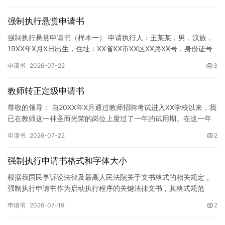
强制执行悬赏申请书
强制执行悬赏申请书（样本一） 申请执行人：王某某，男，汉族，
19XX年X月X日出生，住址：XX省XX市XX区XX路XX号，身份证号
码：XXXXXXXXXXXXXXXXXX，联系电话…
申请书
2026-07-22
3
教师转正定级申请书
尊敬的领导： 自20XX年X月通过教师招聘考试进入XX学校以来，我
已在教师这一神圣而光荣的岗位上度过了一年的试用期。在这一年
的见习期内，在学校领导的悉心关怀下，在同事们的热情帮助和…
申请书
2026-07-22
2
强制执行申请书格式和字体大小
根据我国民事诉讼法律及最高人民法院关于文书格式的相关规定，
强制执行申请书作为启动执行程序的关键法律文书，其格式规范
性、语言严谨性及要件完整性直接影响到法院的立案审核效率。 在
申请书
2026-07-19
2
纸张与…