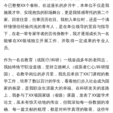
今已整整XX个春秋。在这漫长的岁月中，本单位不仅是我
施展才华、实现抱负的职场舞台，更是我情感寄托的第二个
家。回首往昔，往事历历在目。我初入单位时，还是一个满
怀憧憬但经验尚浅的青年人，是在单位领导的宽容与指导
下，在老一辈专家学者的言传身教中，我才逐渐成长为一名
能够在XX领域独立开展工作、并取得一定成果的专业人
员。
作为一名在教育（或医疗/科研）一线奋战多年的老同志，
我始终恪守职业道德，坚持立德树人（或医者仁心/科研报
国）。在教学岗位的岁月里，我先后承担了XX门课程的教
学工作，培养了数以百计的学生，看着他们步入社会成为国
家的栋梁，是我职业生涯最大的幸福。在科研攻关的道路
上，我参与了XX项国家级（省级）课题，发表了XX篇学术
论文，虽未有惊天动地的伟业，但我深知每一份数据的准
确、每一篇文献的梳理，都是对科学真理的敬畏。这些年