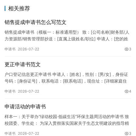
相关推荐
销售提成申请书怎么写范文
销售提成申请书（模板一：标准通用型） 致：[公司名称]财务部/人
力资源部/销售管理部抄送：[直属上级姓名/职位] 申请人：[您的姓
名]所属部门：[具体销售部门/分公司]岗位职称：[…
申请书
2026-07-22
3
更正申请书范文
户口登记信息更正申请书 申请人：[姓名]，性别：[男/女]，身份证
号码：[身份证号]，联系电话：[联系电话]，现住址：[详细家庭住
址]。 申请事项：请求贵所依法对申请人户口簿上的[…
申请书
2026-07-22
4
申请活动的申请书
样本一：关于举办“绿动校园·低碳生活”环保主题周活动的申请书 致
校团委、学生处： 为深入贯彻落实国家关于生态文明建设的指导精
神，增强广大同学的环保意识，倡导绿色、低碳、环保的生活方…
申请书
2026-07-22
3