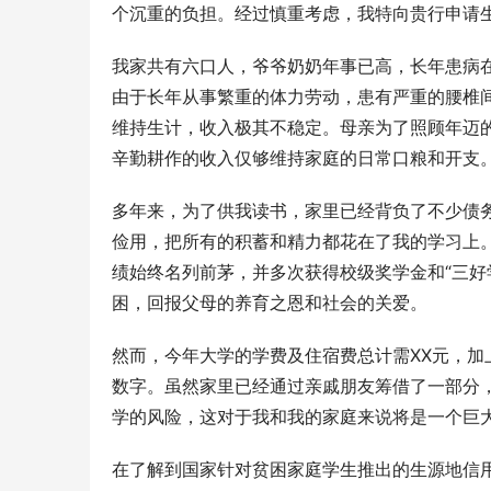
个沉重的负担。经过慎重考虑，我特向贵行申请
我家共有六口人，爷爷奶奶年事已高，长年患病
由于长年从事繁重的体力劳动，患有严重的腰椎
维持生计，收入极其不稳定。母亲为了照顾年迈
辛勤耕作的收入仅够维持家庭的日常口粮和开支
多年来，为了供我读书，家里已经背负了不少债务
俭用，把所有的积蓄和精力都花在了我的学习上
绩始终名列前茅，并多次获得校级奖学金和“三好
困，回报父母的养育之恩和社会的关爱。
然而，今年大学的学费及住宿费总计需XX元，
数字。虽然家里已经通过亲戚朋友筹借了一部分
学的风险，这对于我和我的家庭来说将是一个巨
在了解到国家针对贫困家庭学生推出的生源地信