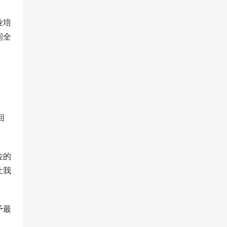
业培
间全
回
位的
让我
予最