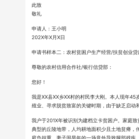
此致
敬礼
申请人：王小明
202X年X月X日
申请书样本二：农村贫困户生产经营/扶贫创业贷
尊敬的农村信用合作社/银行信贷部：
您好！
我是XX县XX乡XX村的村民李大刚。本人现年4
殖业、寻求脱贫致富的关键时期，由于缺乏启动
我户于201X年被识别为建档立卡贫困户。家庭
典型的丘陵地带，人均耕地面积少且土地贫瘠，
庭负担重，妻子因早年的一场意外导致腿部残疾