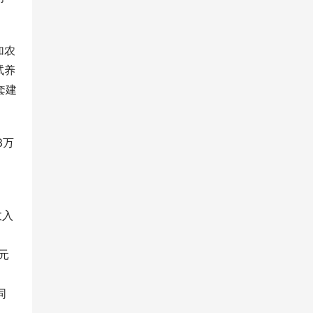
加农
试养
套建
3万
收入
元
同