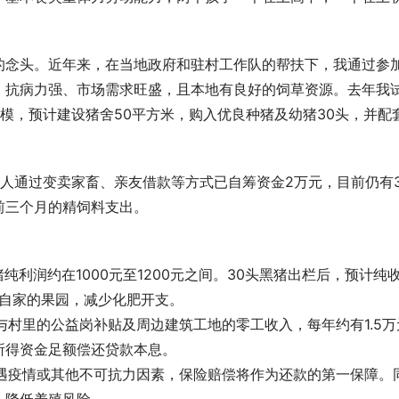
的念头。近年来，在当地政府和驻村工作队的帮扶下，我通过参
、抗病力强、市场需求旺盛，且本地有良好的饲草资源。去年我
模，预计建设猪舍50平方米，购入优良种猪及幼猪30头，并配
人通过变卖家畜、亲友借款等方式已自筹资金2万元，目前仍有
前三个月的精饲料支出。
纯利润约在1000元至1200元之间。30头黑猪出栏后，预计纯
于自家的果园，减少化肥开支。
与村里的公益岗补贴及周边建筑工地的零工收入，每年约有1.5万
所得资金足额偿还贷款本息。
如遇疫情或其他不可抗力因素，保险赔偿将作为还款的第一保障。