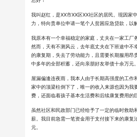
您好！
我叫赵红，是XX市XX区XX社区的居民。现因
力，特向贵单位申请一笔个人贫困应急贷款，以
我原本有一个幸福稳定的家庭，丈夫在一家工厂
然而，天有不测风云，去年底丈夫在下班途中不
的康复期，失去了劳动能力，且需要长期服用昂
中多年的全部积蓄，还向亲朋好友举债十余万元
屋漏偏逢连夜雨，我本人由于长期高强度的工作
家中的顶梁柱倒下了，唯一的收入来源也因为我
费，还面临着孩子基本生活费和后续康复费用的
虽然社区和民政部门已经给予了一定的临时救助
薪。我目前急需一笔资金用于支付接下来的康复
元。