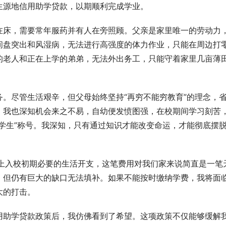
生源地信用助学贷款，以期顺利完成学业。
在床，需要常年服药并有人在旁照顾。父亲是家里唯一的劳动力
间盘突出和风湿病，无法进行高强度的体力作业，只能在周边打
的老人和正在上学的弟弟，无法外出务工，只能守着家里几亩薄
。
。尽管生活艰辛，但父母始终坚持“再穷不能穷教育”的理念，
。我也深知机会来之不易，自幼便发愤图强，在校期间学习刻苦
学生”称号。我深知，只有通过知识才能改变命运，才能彻底摆
加上入校初期必要的生活开支，这笔费用对我们家来说简直是一笔
，但仍有巨大的缺口无法填补。如果不能按时缴纳学费，我将面
大的打击。
用助学贷款政策后，我仿佛看到了希望。这项政策不仅能够缓解