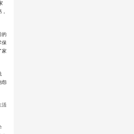
家
书，
前的
术保
了家
洗
抱怨
生活
学