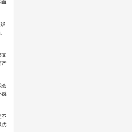
的血
顿饭
负
够支
而产
我会
怀感
定不
最优