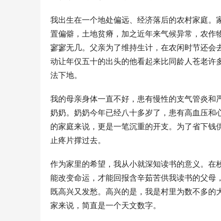
我出生在一个地处偏远、经济落后的农村家庭。
置偏僻，土地贫瘠，加之近年来气候异常，农作
寥寥无几。父亲为了维持生计，在农闲时节还会
动让年仅五十的出头的他看起来比同龄人苍老许
法下地。
我的母亲身体一直不好，患有慢性的支气管炎和
奶奶。奶奶今年已经八十多岁了，患有高血压和
的家庭来说，更是一笔沉重的开支。为了省下钱
止疼片撑过去。
作为家里的希望，我从小就深知读书的意义。在
能改变命运，才能回报含辛茹苦供我读书的父母
既高兴又发愁。高兴的是，我是村里为数不多的
家来说，简直是一个天文数字。