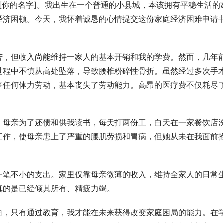
叫[你的名字]。我出生在一个普通的小县城，本该拥有平稳生活的
经济困顿。今天，我怀着诚恳的心情提交这份家庭经济困难申请
。
苦，但收入尚能维持一家人的基本开销和我的学费。然而，几年
过程中不慎从高处坠落，导致腰椎粉碎性骨折。虽然经过多次手
事任何体力劳动，基本丧失了劳动能力。高昂的医疗费不仅耗尽
。
。母亲为了还债和供我读书，每天打两份工，白天在一家餐饮店
工作，使母亲患上了严重的腰肌劳损和胃病，但她从未在我面前
一笔不小的支出。家里仅靠母亲微薄的收入，维持全家人的日常
真的是已经倾其所有、精疲力竭。
白，只有通过教育，我才能在未来获得改变家庭困局的能力。在