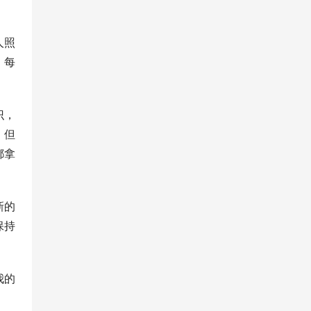
人照
，每
识，
，但
都拿
新的
保持
我的