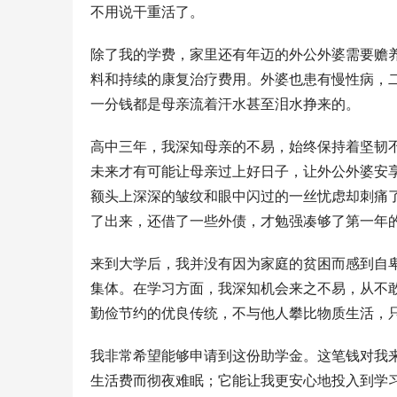
不用说干重活了。
除了我的学费，家里还有年迈的外公外婆需要赡
料和持续的康复治疗费用。外婆也患有慢性病，
一分钱都是母亲流着汗水甚至泪水挣来的。
高中三年，我深知母亲的不易，始终保持着坚韧
未来才有可能让母亲过上好日子，让外公外婆安
额头上深深的皱纹和眼中闪过的一丝忧虑却刺痛
了出来，还借了一些外债，才勉强凑够了第一年
来到大学后，我并没有因为家庭的贫困而感到自
集体。在学习方面，我深知机会来之不易，从不
勤俭节约的优良传统，不与他人攀比物质生活，
我非常希望能够申请到这份助学金。这笔钱对我
生活费而彻夜难眠；它能让我更安心地投入到学