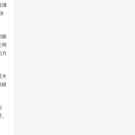
酸溜
供
的饭
之间
的力
莫大
钻研
的
爱。