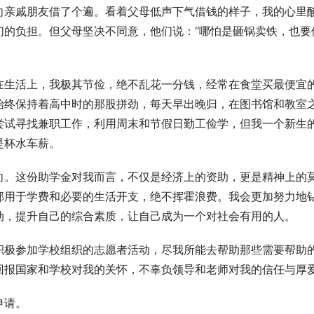
向亲戚朋友借了个遍。看着父母低声下气借钱的样子，我的心里
们的负担。但父母坚决不同意，他们说：“哪怕是砸锅卖铁，也要
在生活上，我极其节俭，绝不乱花一分钱，经常在食堂买最便宜
始终保持着高中时的那股拼劲，每天早出晚归，在图书馆和教室
尝试寻找兼职工作，利用周末和节假日勤工俭学，但我一个新生
是杯水车薪。
向。这份助学金对我而言，不仅是经济上的资助，更是精神上的
部用于学费和必要的生活开支，绝不挥霍浪费。我会更加努力地
动，提升自己的综合素质，让自己成为一个对社会有用的人。
积极参加学校组织的志愿者活动，尽我所能去帮助那些需要帮助
回报国家和学校对我的关怀，不辜负领导和老师对我的信任与厚
申请。