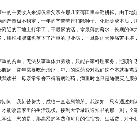
家中的主要收入来源仅靠父亲在那几亩薄田里辛勤耕耘。由于地
物的产量极不稳定，一年的辛苦劳作扣除种子、化肥等成本后，
去附近的工地上打零工，干最累的活，拿最薄的薪水，长期的体
多，腰椎和腿部也落下了严重的职业病，一旦阴雨天便痛苦不堪
严重的贫血，无法从事重体力劳动，只能在家料理家务，照顾年
心脏病，常年需要吃药治疗，每月的医药费对我们这个本就捉襟
供我读书，母亲常常舍不得看病吃药，病重时也只是随便买点廉
校期间，我刻苦努力，成绩一直名列前茅。我深知，只有通过知
，才能改善家里的生活现状。接到大学录取通知书的那一刻，全
大学生；愁的是，那高昂的学费和每月的住宿费、生活费，对于