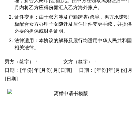
理，折合人民币[金额]元。由甲方在领取离婚证后一个
月内将乙方应得份额汇入乙方海外账户。
证件变更：由于双方涉及户籍跨省/跨境，男方承诺积
极配合女方办理子女随迁及居住证件变更手续，并提供
必要的担保或财务证明。
法律适用：本协议的解释及履行均适用中华人民共和国
相关法律。
男方（签字）：                女方（签字）：
日期：[年份]年[月份]月[日期]    日期：[年份]年[月份]月
[日期]