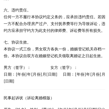
六、违约责任。
任何一方不履行本协议约定义务的，应承担违约责任。若因
一方不配合办理房产过户、支付抚养费等行为导致诉讼，违
约方应承担守约方为此支付的律师费、诉讼费等所有损失。
七、协议生效。
本协议一式三份，男女双方各执一份，婚姻登记机关存档一
份。本协议自双方在婚姻登记机关领取离婚证之日起生效。
男方（签字）：                女方（签字）：
日期：[年份]年[月份]月[日期]    日期：[年份]年[月份]月
[日期]
民事起诉状（诉讼离婚模版）