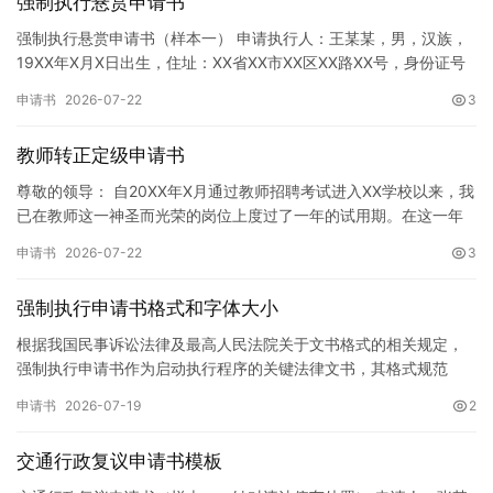
强制执行悬赏申请书
强制执行悬赏申请书（样本一） 申请执行人：王某某，男，汉族，
19XX年X月X日出生，住址：XX省XX市XX区XX路XX号，身份证号
码：XXXXXXXXXXXXXXXXXX，联系电话…
申请书
2026-07-22
3
教师转正定级申请书
尊敬的领导： 自20XX年X月通过教师招聘考试进入XX学校以来，我
已在教师这一神圣而光荣的岗位上度过了一年的试用期。在这一年
的见习期内，在学校领导的悉心关怀下，在同事们的热情帮助和…
申请书
2026-07-22
3
强制执行申请书格式和字体大小
根据我国民事诉讼法律及最高人民法院关于文书格式的相关规定，
强制执行申请书作为启动执行程序的关键法律文书，其格式规范
性、语言严谨性及要件完整性直接影响到法院的立案审核效率。 在
申请书
2026-07-19
2
纸张与…
交通行政复议申请书模板