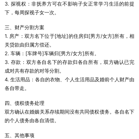
3. 探视权：非抚养方可在不影响子女正常学习生活的前提
下，每周探视子女一次。
三、财产分割方案
1. 房产：双方名下位于[地址]的住房归[男方/女方]所有，相
关贷款由归属方偿还。
2. 车辆：[车牌号]车辆归[男方/女方]所有。
3. 存款：双方各自名下的存款归各自所有，双方确认已完
成对共有存款的对等分割。
4. 生活用品：各自的衣物、个人生活用品及婚前个人财产由
各自带走。
四、债权债务处理
双方确认在婚姻关系存续期间没有共同债权债务。各自名下
的个人债务由各自清偿。
五、其他事项