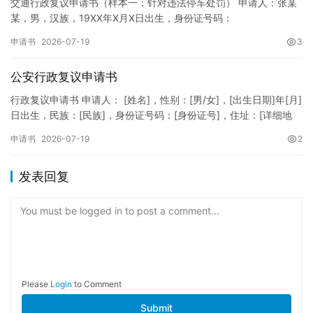
交通行政复议申请书（样本一：针对违法停车处罚） 申请人：张某
某，男，汉族，19XX年X月X日出生，身份证号码：
XXXXXXXXXXXXXXXXXX，住址：XX省XX市XX区XX路X…
申请书
2026-07-19
3
公安行政复议申请书
行政复议申请书 申请人： [姓名]，性别：[男/女]，[出生日期]年[月]
日出生，民族：[民族]，身份证号码：[身份证号]，住址：[详细地
址]，联系电话：[电话号码]。 被申请人：…
申请书
2026-07-19
2
发表回复
You must be logged in to post a comment...
Please
Login
to Comment
Submit