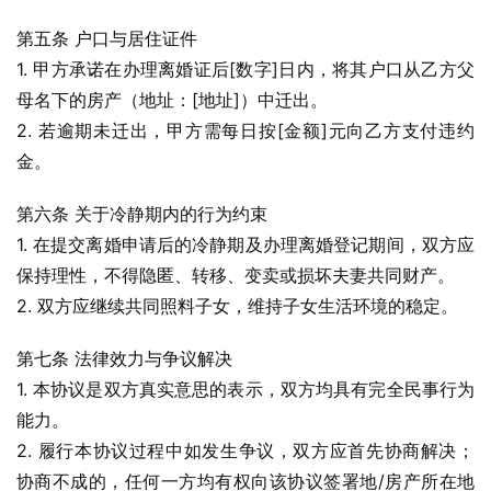
第五条 户口与居住证件
1. 甲方承诺在办理离婚证后[数字]日内，将其户口从乙方父
母名下的房产（地址：[地址]）中迁出。
2. 若逾期未迁出，甲方需每日按[金额]元向乙方支付违约
金。
第六条 关于冷静期内的行为约束
1. 在提交离婚申请后的冷静期及办理离婚登记期间，双方应
保持理性，不得隐匿、转移、变卖或损坏夫妻共同财产。
2. 双方应继续共同照料子女，维持子女生活环境的稳定。
第七条 法律效力与争议解决
1. 本协议是双方真实意思的表示，双方均具有完全民事行为
能力。
2. 履行本协议过程中如发生争议，双方应首先协商解决；
协商不成的，任何一方均有权向该协议签署地/房产所在地