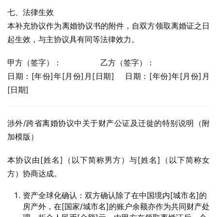
七、法律生效
本补充协议作为离婚协议书的附件，自双方领取离婚证之日
起生效，与主协议具有同等法律效力。
甲方（签字）：                乙方（签字）：
日期：[年份]年[月份]月[日期]    日期：[年份]年[月份]月
[日期]
涉外/跨省离婚协议中关于财产公证及迁徙的特别说明（附
加模版）
本协议由[姓名]（以下简称男方）与[姓名]（以下简称女
方）协商达成。
资产全球化确认：双方确认除了在中国境内[城市名]的
房产外，在[国家/城市名]的账户余额亦作为共同财产处