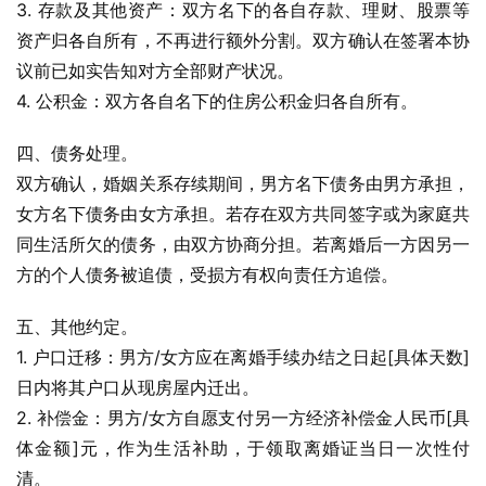
3. 存款及其他资产：双方名下的各自存款、理财、股票等
资产归各自所有，不再进行额外分割。双方确认在签署本协
议前已如实告知对方全部财产状况。
4. 公积金：双方各自名下的住房公积金归各自所有。
四、债务处理。
双方确认，婚姻关系存续期间，男方名下债务由男方承担，
女方名下债务由女方承担。若存在双方共同签字或为家庭共
同生活所欠的债务，由双方协商分担。若离婚后一方因另一
方的个人债务被追债，受损方有权向责任方追偿。
五、其他约定。
1. 户口迁移：男方/女方应在离婚手续办结之日起[具体天数]
日内将其户口从现房屋内迁出。
2. 补偿金：男方/女方自愿支付另一方经济补偿金人民币[具
体金额]元，作为生活补助，于领取离婚证当日一次性付
清。