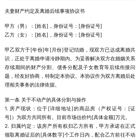
夫妻财产约定及离婚后续事项协议书
甲方（男）：[姓名]，身份证号：[身份证号]
乙方（女）：[姓名]，身份证号：[身份证号]
甲乙双方于[年份]年[月份]登记结婚，现双方已达成离婚共
识，正处于离婚申请冷静期内。为妥善解决双方在婚姻关系
存续期间的财产分割、债务分配及子女教育等后续衔接问
题，经友好协商，特制定本协议。本协议作为双方离婚后处
理相关事务的法律依据。
第一条 关于不动产的具体分割与操作
1. 房产现状：位于[详细地址]的商品房（产权证号：[证
号]）为双方共同所有。目前市场估价约[具体金额]万元。
2. 归属约定：该房产所有权归乙方所有，甲方承诺在正式
领取离婚证后的[具体数字]个工作日内，配合乙方前往不动