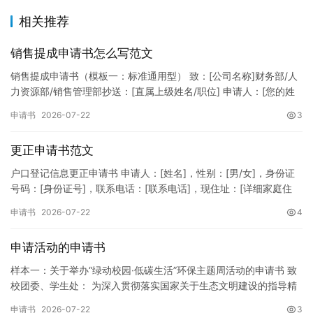
相关推荐
销售提成申请书怎么写范文
销售提成申请书（模板一：标准通用型） 致：[公司名称]财务部/人
力资源部/销售管理部抄送：[直属上级姓名/职位] 申请人：[您的姓
名]所属部门：[具体销售部门/分公司]岗位职称：[…
申请书
2026-07-22
3
更正申请书范文
户口登记信息更正申请书 申请人：[姓名]，性别：[男/女]，身份证
号码：[身份证号]，联系电话：[联系电话]，现住址：[详细家庭住
址]。 申请事项：请求贵所依法对申请人户口簿上的[…
申请书
2026-07-22
4
申请活动的申请书
样本一：关于举办“绿动校园·低碳生活”环保主题周活动的申请书 致
校团委、学生处： 为深入贯彻落实国家关于生态文明建设的指导精
神，增强广大同学的环保意识，倡导绿色、低碳、环保的生活方…
申请书
2026-07-22
3