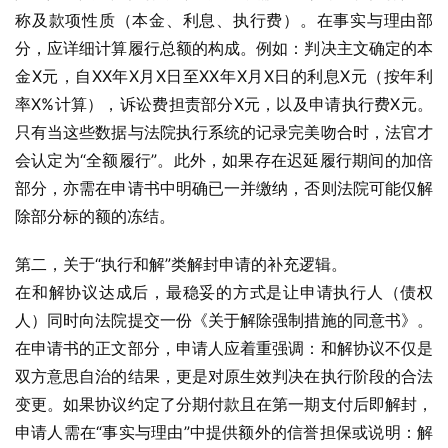
称及款项性质（本金、利息、执行费）。在事实与理由部
分，应详细计算履行总额的构成。例如：判决主文确定的本
金X元，自XX年X月X日至XX年X月X日的利息X元（按年利
率X%计算），诉讼费担责部分X元，以及申请执行费X元。
只有当这些数据与法院执行系统的记录完美吻合时，法官才
会认定为“全额履行”。此外，如果存在迟延履行期间的加倍
部分，亦需在申请书中明确已一并缴纳，否则法院可能仅解
除部分标的额的冻结。
第二，关于“执行和解”类解封申请的补充逻辑。
在和解协议达成后，最稳妥的方式是让申请执行人（债权
人）同时向法院提交一份《关于解除强制措施的同意书》。
在申请书的正文部分，申请人应着重强调：和解协议不仅是
双方意思自治的结果，更是对原生效判决在执行阶段的合法
变更。如果协议约定了分期付款且在第一期支付后即解封，
申请人需在“事实与理由”中提供额外的信誉担保或说明：解