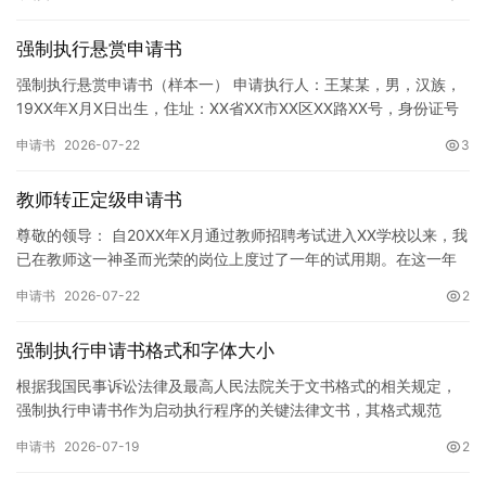
强制执行悬赏申请书
强制执行悬赏申请书（样本一） 申请执行人：王某某，男，汉族，
19XX年X月X日出生，住址：XX省XX市XX区XX路XX号，身份证号
码：XXXXXXXXXXXXXXXXXX，联系电话…
申请书
2026-07-22
3
教师转正定级申请书
尊敬的领导： 自20XX年X月通过教师招聘考试进入XX学校以来，我
已在教师这一神圣而光荣的岗位上度过了一年的试用期。在这一年
的见习期内，在学校领导的悉心关怀下，在同事们的热情帮助和…
申请书
2026-07-22
2
强制执行申请书格式和字体大小
根据我国民事诉讼法律及最高人民法院关于文书格式的相关规定，
强制执行申请书作为启动执行程序的关键法律文书，其格式规范
性、语言严谨性及要件完整性直接影响到法院的立案审核效率。 在
申请书
2026-07-19
2
纸张与…