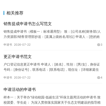
相关推荐
销售提成申请书怎么写范文
销售提成申请书（模板一：标准通用型） 致：[公司名称]财务部/人
力资源部/销售管理部抄送：[直属上级姓名/职位] 申请人：[您的姓
名]所属部门：[具体销售部门/分公司]岗位职称：[…
申请书
2026-07-22
3
更正申请书范文
户口登记信息更正申请书 申请人：[姓名]，性别：[男/女]，身份证
号码：[身份证号]，联系电话：[联系电话]，现住址：[详细家庭住
址]。 申请事项：请求贵所依法对申请人户口簿上的[…
申请书
2026-07-22
4
申请活动的申请书
样本一：关于举办“绿动校园·低碳生活”环保主题周活动的申请书 致
校团委、学生处： 为深入贯彻落实国家关于生态文明建设的指导精