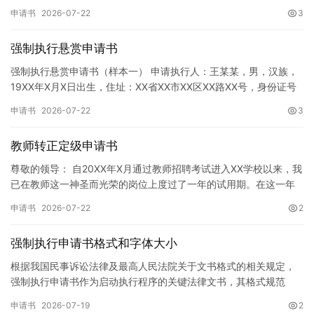
神，增强广大同学的环保意识，倡导绿色、低碳、环保的生活方…
申请书
2026-07-22
3
强制执行悬赏申请书
强制执行悬赏申请书（样本一） 申请执行人：王某某，男，汉族，
19XX年X月X日出生，住址：XX省XX市XX区XX路XX号，身份证号
码：XXXXXXXXXXXXXXXXXX，联系电话…
申请书
2026-07-22
3
教师转正定级申请书
尊敬的领导： 自20XX年X月通过教师招聘考试进入XX学校以来，我
已在教师这一神圣而光荣的岗位上度过了一年的试用期。在这一年
的见习期内，在学校领导的悉心关怀下，在同事们的热情帮助和…
申请书
2026-07-22
2
强制执行申请书格式和字体大小
根据我国民事诉讼法律及最高人民法院关于文书格式的相关规定，
强制执行申请书作为启动执行程序的关键法律文书，其格式规范
性、语言严谨性及要件完整性直接影响到法院的立案审核效率。 在
申请书
2026-07-19
2
纸张与…