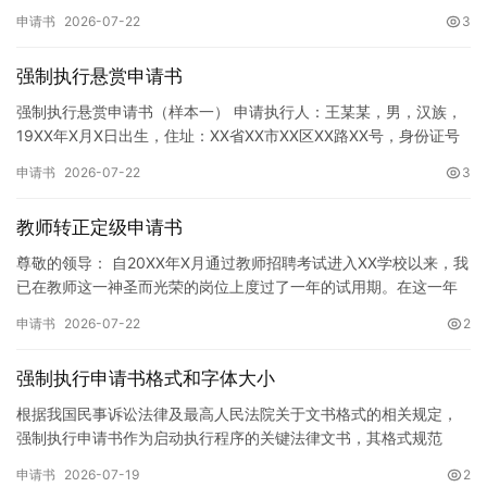
神，增强广大同学的环保意识，倡导绿色、低碳、环保的生活方…
申请书
2026-07-22
3
强制执行悬赏申请书
强制执行悬赏申请书（样本一） 申请执行人：王某某，男，汉族，
19XX年X月X日出生，住址：XX省XX市XX区XX路XX号，身份证号
码：XXXXXXXXXXXXXXXXXX，联系电话…
申请书
2026-07-22
3
教师转正定级申请书
尊敬的领导： 自20XX年X月通过教师招聘考试进入XX学校以来，我
已在教师这一神圣而光荣的岗位上度过了一年的试用期。在这一年
的见习期内，在学校领导的悉心关怀下，在同事们的热情帮助和…
申请书
2026-07-22
2
强制执行申请书格式和字体大小
根据我国民事诉讼法律及最高人民法院关于文书格式的相关规定，
强制执行申请书作为启动执行程序的关键法律文书，其格式规范
性、语言严谨性及要件完整性直接影响到法院的立案审核效率。 在
申请书
2026-07-19
2
纸张与…