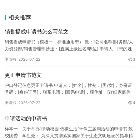
相关推荐
销售提成申请书怎么写范文
销售提成申请书（模板一：标准通用型） 致：[公司名称]财务部/人
力资源部/销售管理部抄送：[直属上级姓名/职位] 申请人：[您的姓
名]所属部门：[具体销售部门/分公司]岗位职称：[…
申请书
2026-07-22
3
更正申请书范文
户口登记信息更正申请书 申请人：[姓名]，性别：[男/女]，身份证
号码：[身份证号]，联系电话：[联系电话]，现住址：[详细家庭住
址]。 申请事项：请求贵所依法对申请人户口簿上的[…
申请书
2026-07-22
4
申请活动的申请书
样本一：关于举办“绿动校园·低碳生活”环保主题周活动的申请书 致
校团委、学生处： 为深入贯彻落实国家关于生态文明建设的指导精