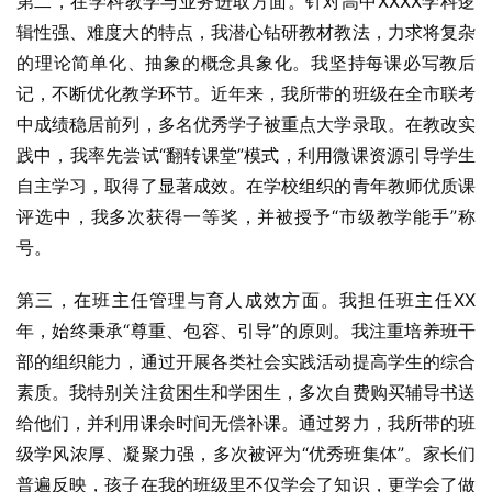
第二，在学科教学与业务进取方面。针对高中XXXX学科逻
辑性强、难度大的特点，我潜心钻研教材教法，力求将复杂
的理论简单化、抽象的概念具象化。我坚持每课必写教后
记，不断优化教学环节。近年来，我所带的班级在全市联考
中成绩稳居前列，多名优秀学子被重点大学录取。在教改实
践中，我率先尝试“翻转课堂”模式，利用微课资源引导学生
自主学习，取得了显著成效。在学校组织的青年教师优质课
评选中，我多次获得一等奖，并被授予“市级教学能手”称
号。
第三，在班主任管理与育人成效方面。我担任班主任XX
年，始终秉承“尊重、包容、引导”的原则。我注重培养班干
部的组织能力，通过开展各类社会实践活动提高学生的综合
素质。我特别关注贫困生和学困生，多次自费购买辅导书送
给他们，并利用课余时间无偿补课。通过努力，我所带的班
级学风浓厚、凝聚力强，多次被评为“优秀班集体”。家长们
普遍反映，孩子在我的班级里不仅学会了知识，更学会了做