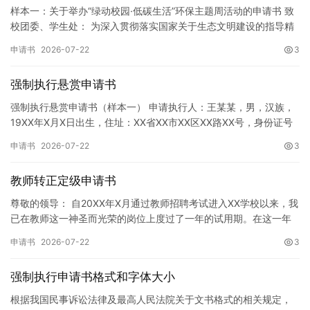
样本一：关于举办“绿动校园·低碳生活”环保主题周活动的申请书 致
校团委、学生处： 为深入贯彻落实国家关于生态文明建设的指导精
神，增强广大同学的环保意识，倡导绿色、低碳、环保的生活方…
申请书
2026-07-22
3
强制执行悬赏申请书
强制执行悬赏申请书（样本一） 申请执行人：王某某，男，汉族，
19XX年X月X日出生，住址：XX省XX市XX区XX路XX号，身份证号
码：XXXXXXXXXXXXXXXXXX，联系电话…
申请书
2026-07-22
3
教师转正定级申请书
尊敬的领导： 自20XX年X月通过教师招聘考试进入XX学校以来，我
已在教师这一神圣而光荣的岗位上度过了一年的试用期。在这一年
的见习期内，在学校领导的悉心关怀下，在同事们的热情帮助和…
申请书
2026-07-22
3
强制执行申请书格式和字体大小
根据我国民事诉讼法律及最高人民法院关于文书格式的相关规定，