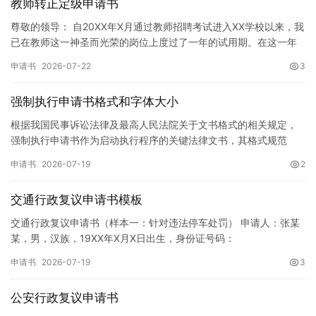
教师转正定级申请书
尊敬的领导： 自20XX年X月通过教师招聘考试进入XX学校以来，我
已在教师这一神圣而光荣的岗位上度过了一年的试用期。在这一年
的见习期内，在学校领导的悉心关怀下，在同事们的热情帮助和…
申请书
2026-07-22
3
强制执行申请书格式和字体大小
根据我国民事诉讼法律及最高人民法院关于文书格式的相关规定，
强制执行申请书作为启动执行程序的关键法律文书，其格式规范
性、语言严谨性及要件完整性直接影响到法院的立案审核效率。 在
申请书
2026-07-19
2
纸张与…
交通行政复议申请书模板
交通行政复议申请书（样本一：针对违法停车处罚） 申请人：张某
某，男，汉族，19XX年X月X日出生，身份证号码：
XXXXXXXXXXXXXXXXXX，住址：XX省XX市XX区XX路X…
申请书
2026-07-19
3
公安行政复议申请书