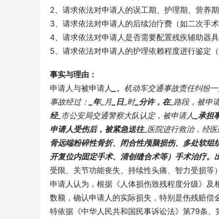
2、请求依法对申请人的误工期、护理期、营养期
3、请求依法对申请人的后续治疗费（如二次手
4、请求依法对申请人是否需要配置残疾辅助器
5、请求依法对申请人的护理依赖程度进行鉴定
事实与理由：
申请人与被申请人
_、
机动车交通事故责任纠纷一
事故经过：
_年
_月
_日
_时
_分许，在
_路段，被申
经
_市公安局交通警察大队认定，被申请人
_承担
申请人受伤后，被紧急送往
_医院进行救治，经医
骨远端粉碎性骨折、闭合性颅脑损伤、多处软组
开复位内固定手术、清创缝合术等）手术治疗。
受限、关节功能丧失、持续性头痛、智力受损等
申请人认为，根据《人体损伤致残程度分级》及
数额，确认申请人的实际损失，特别是伤残赔偿
特依据《中华人民共和国民事诉讼法》第79条、