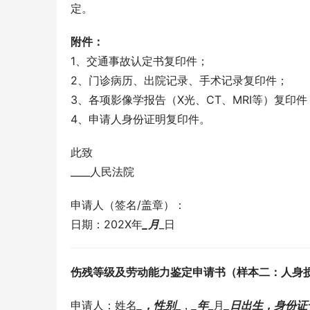
定。
附件：
1、交通事故认定书复印件；
2、门诊病历、出院记录、手术记录复印件；
3、各项影像学报告（X光、CT、MRI等）复印件
4、申请人身份证明复印件。
此致
____人民法院
申请人（签名/盖章）：
日期：202X年
_月
_日
伤残等级及劳动能力鉴定申请书（样本二：人身
申请人：姓名
_，性别
_，
_年
_月
_日出生，身份证