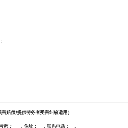
；
损害赔偿/提供劳务者受害纠纷适用）
号码：
_
_
_，住址：
_
_
，联系电话：
_
_
。