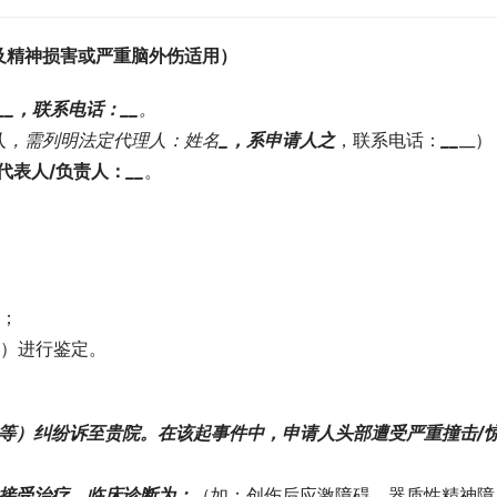
及精神损害或严重脑外伤适用）
_
_，联系电话：
_
_
。
人，需列明法定代理人：姓名
_，系申请人之
，联系电话：
_
_
__）
代表人/负责人：
_
_
。
定；
力）进行鉴定。
等）纠纷诉至贵院。在该起事件中，申请人头部遭受严重撞击/
心接受治疗。临床诊断为：
（如：创伤后应激障碍、器质性精神障