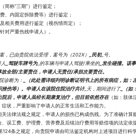
（简称“三期”）进行鉴定；
术费、内固定拆除费等）进行鉴定；
具及相关费用进行鉴定（视伤情而定）；
（针对严重伤残申请人）。
案，已由贵院依法受理，案号为（202X）
_民初
_号。
请人
_驾驶车牌号为
_的车辆与申请人驾驶/乘坐的
_发生碰撞。该
事故全部/主要责任，申请人无责任/承担次要责任。
院诊断为：
_（此处需详细列明诊断证明书上的所有病症，如：
织挫伤等）。申请人在该院住院治疗共计
_天，期间进行了
_（如
出院后，申请人虽经长期康复治疗，但目前依然存在
（如：肢体
）症状，严重影响了申请人的正常生活和工作能力。
相关法律法规之规定，申请人的损伤已构成伤残。为了准确计算
金、误工费、护理费、营养费及后续治疗费用等赔偿项的法定依
第124条之规定，向贵院申请由司法鉴定机构对上述项目进行科