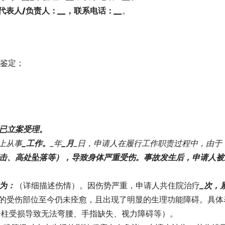
代表人/负责人：
_
_
，联系电话：
_
_
。
行鉴定；
院已立案受理。
上从事
_工作。
_年
_月
_日，申请人在履行工作职责过程中，由于
打击、高处坠落等），导致身体严重受伤。事故发生后，申请人被
为：
（详细描述伤情）。因伤势严重，申请人共住院治疗
_次，
人的受伤部位至今仍未痊愈，且出现了明显的生理功能障碍。具体
：脊柱受损导致无法弯腰、手指缺失、视力障碍等）。