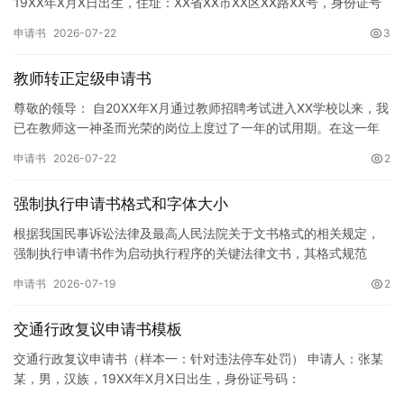
19XX年X月X日出生，住址：XX省XX市XX区XX路XX号，身份证号
码：XXXXXXXXXXXXXXXXXX，联系电话…
申请书
2026-07-22
3
教师转正定级申请书
尊敬的领导： 自20XX年X月通过教师招聘考试进入XX学校以来，我
已在教师这一神圣而光荣的岗位上度过了一年的试用期。在这一年
的见习期内，在学校领导的悉心关怀下，在同事们的热情帮助和…
申请书
2026-07-22
2
强制执行申请书格式和字体大小
根据我国民事诉讼法律及最高人民法院关于文书格式的相关规定，
强制执行申请书作为启动执行程序的关键法律文书，其格式规范
性、语言严谨性及要件完整性直接影响到法院的立案审核效率。 在
申请书
2026-07-19
2
纸张与…
交通行政复议申请书模板
交通行政复议申请书（样本一：针对违法停车处罚） 申请人：张某
某，男，汉族，19XX年X月X日出生，身份证号码：
XXXXXXXXXXXXXXXXXX，住址：XX省XX市XX区XX路X…