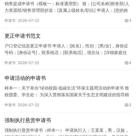
销售提成申请书（模板一：标准通用型） 致：[公司名称]财务部/人
力资源部/销售管理部抄送：[直属上级姓名/职位] 申请人：[您的姓
名]所属部门：[具体销售部门/分公司]岗位职称：[…
申请书
2026-07-22
3
更正申请书范文
户口登记信息更正申请书 申请人：[姓名]，性别：[男/女]，身份证
号码：[身份证号]，联系电话：[联系电话]，现住址：[详细家庭住
址]。 申请事项：请求贵所依法对申请人户口簿上的[…
申请书
2026-07-22
4
申请活动的申请书
样本一：关于举办“绿动校园·低碳生活”环保主题周活动的申请书 致
校团委、学生处： 为深入贯彻落实国家关于生态文明建设的指导精
神，增强广大同学的环保意识，倡导绿色、低碳、环保的生活方…
申请书
2026-07-22
3
强制执行悬赏申请书
强制执行悬赏申请书（样本一） 申请执行人：王某某，男，汉族，