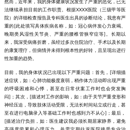
然而，近年来，我的身体健康状况发生了严重的恶化，已无
法继续承担目前的工作职责。根据XXXX医院（三级甲等医
院）的详细检查报告及专科医生出具的诊断结论，我患有严
重的[此处填写具体疾病名称，如：冠心病伴发心力衰竭、
晚期类风湿性关节炎、严重的腰椎管狭窄症等]。长期以
来，我深受病痛折磨，虽经过多次住院治疗、手术以及长期
的康复理疗，但病情并未得到根本性的好转，且呈现出进行
性加重的趋势。
目前，我的身体状况已出现以下严重问题：首先，[详细描
述症状，如：心肺功能极度衰弱，稍作体力活动即出现严重
的呼吸困难和心悸，甚至在日常伏案工作时也会突发胸
闷]；其次，[描述对工作的影响，如：由于关节严重变形和
神经压迫，导致肢体活动受限，无法长时间站立或行走，甚
至在进行电脑录入等基础工作时也感到力不从心]；最后，
[描述治疗负担，如：医生建议我必须长期居家静养，避免
高强度劳累和心理压力，并需定期往返医院接受专业治