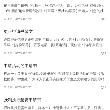
销售提成申请书（模板一：标准通用型） 致：[公司名称]财务部/人
力资源部/销售管理部抄送：[直属上级姓名/职位] 申请人：[您的姓
名]所属部门：[具体销售部门/分公司]岗位职称：[…
申请书
2026-07-22
3
更正申请书范文
户口登记信息更正申请书 申请人：[姓名]，性别：[男/女]，身份证
号码：[身份证号]，联系电话：[联系电话]，现住址：[详细家庭住
址]。 申请事项：请求贵所依法对申请人户口簿上的[…
申请书
2026-07-22
4
申请活动的申请书
样本一：关于举办“绿动校园·低碳生活”环保主题周活动的申请书 致
校团委、学生处： 为深入贯彻落实国家关于生态文明建设的指导精
神，增强广大同学的环保意识，倡导绿色、低碳、环保的生活方…
申请书
2026-07-22
3
强制执行悬赏申请书
强制执行悬赏申请书（样本一） 申请执行人：王某某，男，汉族，