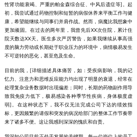
性肾功能衰竭、严重的帕金森综合征、中风后遗症等]。起
初，我尝试通过药物控制和短暂的病假休养来平衡工作与健
康，希望能继续与同事们并肩作战。然而，病魔比我想象中
更加顽固。在过去的两年里，我曾先后XX次住院，累计住
院天数达XX天。医生多次严厉警告，如果我继续从事高强
度的脑力劳动或长期处于职业压力的环境中，病情极易发生
不可逆转的恶化，甚至危及生命。
目前的我，[详细描述具体痛苦，如：受疾病影响，我的记
忆力、注意力和思维反应能力均出现了明显的衰退，经常在
处理复杂业务数据时出现偏差；同时，长期的药物副作用导
致我免疫力低下，极易感染各种季节性疾病，身体极度虚
弱]。在这种状态下，我不仅无法完成公司下达的绩效指
标，更因频繁的请假和突发的病况给部门的整体工作节奏带
来了诸多不便。这让我感到深深的愧疚和自责。
我深知公司目前正处于发展的关键期，每一位岗位上的员工