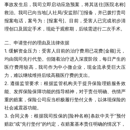
事故发生后，我司立即启动应急预案，将其送往[医院名称]
救治。我司已向当地[人社局/安监部门]报备，并已拨打贵司
报案电话，案号为：[报案号]。目前，受害人已完成初步清
理创口及固定手术，现处于观察期，后续需进行二次手术。
二、申请垫付的理由及法律依据
1. 缓解资金压力：受害人目前的治疗费用已花费[金额]元，
均由我司先行代垫。但随着治疗进入深度阶段，每日产生的
医疗费用较高，我司作为中小微企业，现金流承受巨大压
力，难以继续维持后续高额医疗费的支出。
2. 遵循监管要求：根据监管机构关于提升保险理赔服务效
能、发挥保险保障功能的指导精神，对于责任明确、伤情严
重的赔案，保险公司应当积极履行垫付义务，以体现保险的
社会减震器功能。
3. 合同义务：根据我司投保的[险种名称]条款中关于“预付
赔款”或“先行垫付”的约定，在赔案基本责任明确的情况下，