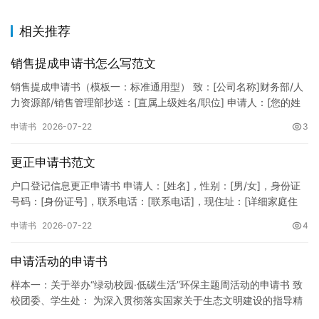
相关推荐
销售提成申请书怎么写范文
销售提成申请书（模板一：标准通用型） 致：[公司名称]财务部/人
力资源部/销售管理部抄送：[直属上级姓名/职位] 申请人：[您的姓
名]所属部门：[具体销售部门/分公司]岗位职称：[…
申请书
2026-07-22
3
更正申请书范文
户口登记信息更正申请书 申请人：[姓名]，性别：[男/女]，身份证
号码：[身份证号]，联系电话：[联系电话]，现住址：[详细家庭住
址]。 申请事项：请求贵所依法对申请人户口簿上的[…
申请书
2026-07-22
4
申请活动的申请书
样本一：关于举办“绿动校园·低碳生活”环保主题周活动的申请书 致
校团委、学生处： 为深入贯彻落实国家关于生态文明建设的指导精
神，增强广大同学的环保意识，倡导绿色、低碳、环保的生活方…