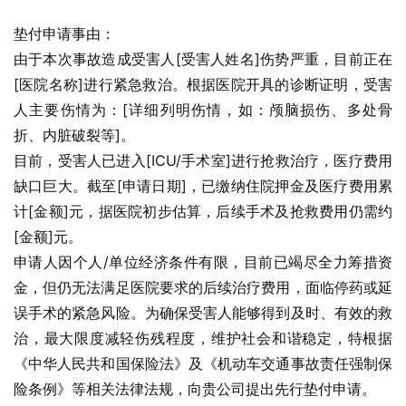
垫付申请事由：
由于本次事故造成受害人[受害人姓名]伤势严重，目前正在
[医院名称]进行紧急救治。根据医院开具的诊断证明，受害
人主要伤情为：[详细列明伤情，如：颅脑损伤、多处骨
折、内脏破裂等]。
目前，受害人已进入[ICU/手术室]进行抢救治疗，医疗费用
缺口巨大。截至[申请日期]，已缴纳住院押金及医疗费用累
计[金额]元，据医院初步估算，后续手术及抢救费用仍需约
[金额]元。
申请人因个人/单位经济条件有限，目前已竭尽全力筹措资
金，但仍无法满足医院要求的后续治疗费用，面临停药或延
误手术的紧急风险。为确保受害人能够得到及时、有效的救
治，最大限度减轻伤残程度，维护社会和谐稳定，特根据
《中华人民共和国保险法》及《机动车交通事故责任强制保
险条例》等相关法律法规，向贵公司提出先行垫付申请。