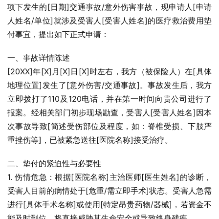
项下发生的[日期]交通事故/意外伤害事故，现申请人[申请
人姓名/单位]就涉及受害人[受害人姓名]的医疗救治费用垫
付事宜，提出如下正式申请：
一、事故详情陈述
[20XX]年[X]月[X]日[X]时左右，我方（被保险人）在[具体
地理位置]发生了[意外伤害/交通事故]。事故发生后，我方
立即拨打了110及120电话，并在第一时间向贵公司进行了
报案。经相关部门初步现场勘查，受害人[受害人姓名]因本
次事故导致[简述受伤部位及程度，如：脊椎受损、下肢严
重挫伤等]，已被紧急送往[医院名称]接受治疗。
二、垫付的紧迫性与必要性
1. 伤情危急：根据[医院名称]主治医师[医生姓名]的诊断，
受害人目前的病情处于[危重/需立即手术]状态。受害人急需
进行[具体手术名称]或使用[特定昂贵药物/器械]，若资金不
能及时到位，将直接威胁其生命安全或导致终身残疾。