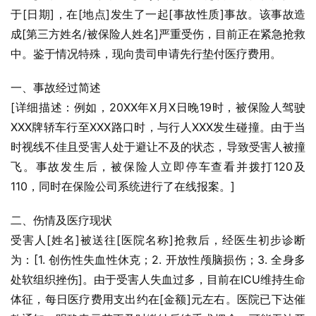
于[日期]，在[地点]发生了一起[事故性质]事故。该事故造
成[第三方姓名/被保险人姓名]严重受伤，目前正在紧急抢救
中。鉴于情况特殊，现向贵司申请先行垫付医疗费用。
一、事故经过简述
[详细描述：例如，20XX年X月X日晚19时，被保险人驾驶
XXX牌轿车行至XXX路口时，与行人XXX发生碰撞。由于当
时视线不佳且受害人处于避让不及的状态，导致受害人被撞
飞。事故发生后，被保险人立即停车查看并拨打120及
110，同时在保险公司系统进行了在线报案。]
二、伤情及医疗现状
受害人[姓名]被送往[医院名称]抢救后，经医生初步诊断
为：[1. 创伤性失血性休克；2. 开放性颅脑损伤；3. 全身多
处软组织挫伤]。由于受害人失血过多，目前在ICU维持生命
体征，每日医疗费用支出约在[金额]元左右。医院已下达催