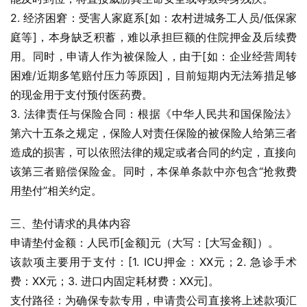
2. 经济困窘：受害人家庭系[如：农村进城务工人员/低保家
庭等]，本身缺乏积蓄，难以承担巨额的住院押金及后续费
用。同时，申请人作为被保险人，由于[如：企业经营周转
困难/近期多笔赔付压力等原因]，目前短期内无法筹措足够
的现金用于支付预付医药费。
3. 法律责任与保险合同：根据《中华人民共和国保险法》
第六十五条之规定，保险人对责任保险的被保险人给第三者
造成的损害，可以依照法律的规定或者合同的约定，直接向
该第三者赔偿保险金。同时，本保单条款中亦包含“抢救费
用垫付”相关约定。
三、垫付请求的具体内容
申请垫付金额：人民币[金额]元（大写：[大写金额]）。
该款项主要用于支付：[1. ICU押金：XX元；2. 急诊手术
费：XX元；3. 进口内固定耗材费：XX元]。
支付路径：为确保专款专用，申请贵公司直接将上述款项汇