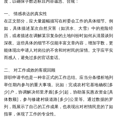
度，以确保字数达标且内容诚恳、合规：
一、 情感表达的真实性
在正文部分，应大量篇幅描写在村委会工作的具体细节。例
如，具体描述某次自然灾害（如洪水、大雪）中的抢险经
历，或者描述在调解某宗复杂的土地纠纷时如何从清晨谈到
深夜。这些具体的细节不仅能丰富文章内容，增加字数，更
能体现出申请人对岗位的不舍和对村民的深情。文字应平实
而感人，避免过多的官话套话。
二、 对工作成效的客观回顾
辞职申请书也是一种非正式的工作总结。应当分条缕析地列
举任期内参与的重大事项。比如：完成农村宅基地确权[多
少]户，协调解决邻里矛盾[多少]起，协助落实惠农资金[具
体数额]，参与修建村级道路[多少]公里等。通过数据的罗
列，既展示了自己的工作成果，也表现出对村情民意的了如
指掌，体现了工作的专业性。