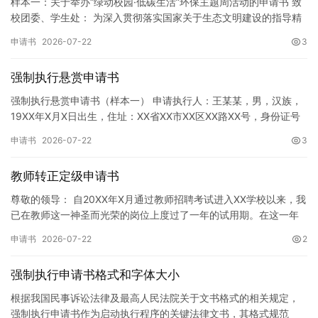
样本一：关于举办“绿动校园·低碳生活”环保主题周活动的申请书 致
校团委、学生处： 为深入贯彻落实国家关于生态文明建设的指导精
神，增强广大同学的环保意识，倡导绿色、低碳、环保的生活方…
申请书
2026-07-22
3
强制执行悬赏申请书
强制执行悬赏申请书（样本一） 申请执行人：王某某，男，汉族，
19XX年X月X日出生，住址：XX省XX市XX区XX路XX号，身份证号
码：XXXXXXXXXXXXXXXXXX，联系电话…
申请书
2026-07-22
3
教师转正定级申请书
尊敬的领导： 自20XX年X月通过教师招聘考试进入XX学校以来，我
已在教师这一神圣而光荣的岗位上度过了一年的试用期。在这一年
的见习期内，在学校领导的悉心关怀下，在同事们的热情帮助和…
申请书
2026-07-22
2
强制执行申请书格式和字体大小
根据我国民事诉讼法律及最高人民法院关于文书格式的相关规定，
强制执行申请书作为启动执行程序的关键法律文书，其格式规范