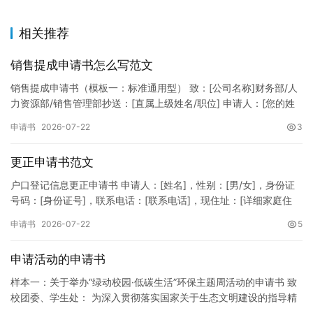
相关推荐
销售提成申请书怎么写范文
销售提成申请书（模板一：标准通用型） 致：[公司名称]财务部/人
力资源部/销售管理部抄送：[直属上级姓名/职位] 申请人：[您的姓
名]所属部门：[具体销售部门/分公司]岗位职称：[…
申请书
2026-07-22
3
更正申请书范文
户口登记信息更正申请书 申请人：[姓名]，性别：[男/女]，身份证
号码：[身份证号]，联系电话：[联系电话]，现住址：[详细家庭住
址]。 申请事项：请求贵所依法对申请人户口簿上的[…
申请书
2026-07-22
5
申请活动的申请书
样本一：关于举办“绿动校园·低碳生活”环保主题周活动的申请书 致
校团委、学生处： 为深入贯彻落实国家关于生态文明建设的指导精
神，增强广大同学的环保意识，倡导绿色、低碳、环保的生活方…