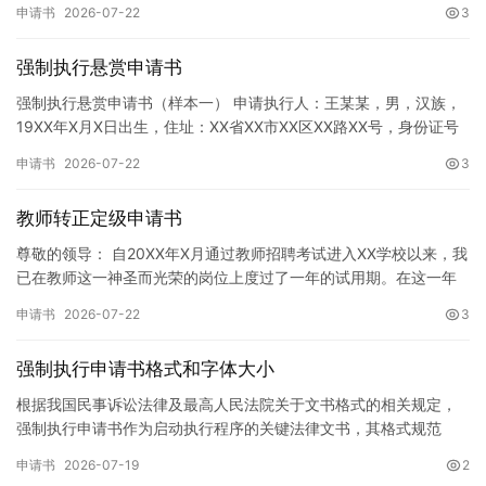
申请书
2026-07-22
3
强制执行悬赏申请书
强制执行悬赏申请书（样本一） 申请执行人：王某某，男，汉族，
19XX年X月X日出生，住址：XX省XX市XX区XX路XX号，身份证号
码：XXXXXXXXXXXXXXXXXX，联系电话…
申请书
2026-07-22
3
教师转正定级申请书
尊敬的领导： 自20XX年X月通过教师招聘考试进入XX学校以来，我
已在教师这一神圣而光荣的岗位上度过了一年的试用期。在这一年
的见习期内，在学校领导的悉心关怀下，在同事们的热情帮助和…
申请书
2026-07-22
3
强制执行申请书格式和字体大小
根据我国民事诉讼法律及最高人民法院关于文书格式的相关规定，
强制执行申请书作为启动执行程序的关键法律文书，其格式规范
性、语言严谨性及要件完整性直接影响到法院的立案审核效率。 在
申请书
2026-07-19
2
纸张与…