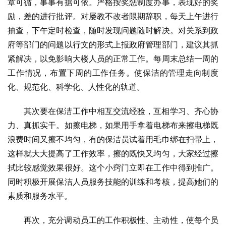
章可循，事事有据可依。严格按奖惩制度办事，表现好的奖
励，差的进行批评。对屡教不改者限期辞职，每天上午进行
抽查，下午定时检查，随时发现问题随时解决。对关系到政
府等部门的问题以行文的形式上报政府管理部门，建议其抓
紧解决，以免影响大楼人员的正常工作。每周末总结一周的
工作情况，布置下周的工作任务。使保洁的管理走向制度
化、规范化、科学化、人性化的轨道。
其次要在保洁工作中相互交流经验，互相学习、齐心协
力、真抓实干。如擦电梯，如果用手拿着电梯布来擦电梯既
浪费时间又擦不均匀，有的保洁员试着用毛巾绑在扫帚上，
这样就大大提高了工作效率，擦的既快又均匀，大家经过擦
拭比较感觉效果很好。这个小窍门立即在工作中得到推广。
同时积极开展保洁人员服务技能的训练和考核，提高她们的
素质和服务水平。
再次，充分调动员工的工作积极性、主动性，使每个员