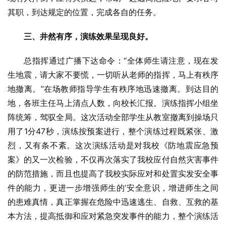
其职，到达规定的位置，完成各自的任务。
三、井然有序，演练效果呈现良好。
总指挥通过广播下达命令：“全体师生请注意，现在发
生地震，请大家不要慌，一切听从老师的指挥，马上有秩序
地撤离。”在场教师指导学生有秩序地迅速撤离。到达目的
地，各班主任马上清点人数，向校长汇报。演练指挥小组坐
阵统筹，驾驭全局。这次活动全部学生从教室撤离到操场只
用了1分47秒，演练按预案进行，整个演练过程既紧张、激
烈，又有条不紊。这次演练活动是对我校《防地震应急预
案》的又一次检验，不仅再次落实了我校应付自然灾害事件
的防范措施，而且也提高了我校实际应对和处置实发安全事
件的能力，更进一步增强师生的’安全意识，增进师生之间
的患难真情，真正掌握在危险中迅速逃生、自救、互救的基
本方法，提高抵御和应对紧急突发事件的能力，整个演练活