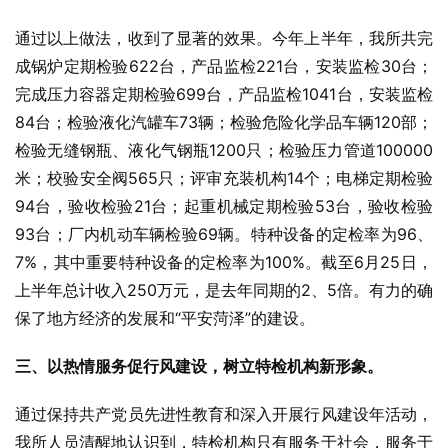
通过以上做法，收到了显著的效果。今年上半年，我所共完
成锅炉定期检验622台，产品监检221台，安装监检30台；
完成压力容器定期检验699台，产品监检1041台，安装监检
84台；检验液化汽罐车73辆；检验危险化学品车辆120部；
检验无缝钢瓶、液化气钢瓶1200只；检验压力管道100000
米；校验安全阀565只；评审充装机构14个；电梯定期检验
94台，验收检验21台；起重机械定期检验53台，验收检验
93台；厂内机动车辆检验69辆。特种设备的定检率为96、
7%，其中重要特种设备的定检率为100%。截至6月25日，
上半年总计收入250万元，是去年同期的2、5倍。有力的确
保了地方经济的发展和“平安菏泽”的建设。
三、以热情服务促行风建设，树立特检机构新形象。
通过保持共产党员先进性教育和深入开展行风建设年活动，
我所人员清醒地认识到，特检机构只有服务于社会，服务于