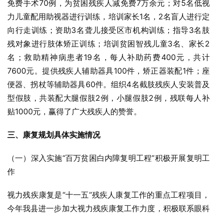
免费手术70例，为贫困残疾人减免费7万余元；对5名低视
力儿童配用助视器进行训练，培训家长1名，2名盲人进行定
向行走训练；资助3名聋儿接受区市机构训练；指导3名肢
残对象进行肢体矫正训练；培训贫困智残儿童3名、家长2
名；救助精神病患者19名，每人补助药费400元，共计
7600元。提供残疾人辅助器具100件，矫正器装配1件；座
便器、拐杖等辅助器具60件。组织4名截肢残疾人安装普及
型假肢，共装配大腿假肢2例，小腿假肢2例，残联每人补
贴1000元，赢得了广大残疾人的赞誉。
三、康复规划具体实施情况
（一）深入实施“百万贫困白内障复明工程”积极开展复明工
作
视力残疾康复是“十一五”残疾人康复工作的重点工程项目，
今年我县进一步加大视力残疾康复工作力度，积极联系眼科