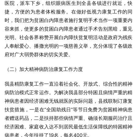
医院，派车下乡，组织眼病医生到全县各镇进行就近，快
捷，方便的为患者体检服务。在做好低视力康复工作的同
时，我们把为贫困白内障患者施行复明手术当作一项重要内
容来抓，使更多的贫困白内障患者通过手术告别黑暗，重见
光明。社会各界称赞开展白内障扶贫复明活动是政府为残疾
人奉献爱心、播撒光明的一项慈善义举，充分体现了各级政
府对广大弱势群体的切实关爱。
（二）加大精神病防治康复工作力度
我县精防康复工作一直沿着社会化、开放式、综合性的精神
病防治模式正常运作。为解决我县部分特困且病情严重的精
神病患者因经济困难无钱就医的实际问题，县残联制订康复
扶贫措施，一是在“全国助残日”等节日免费为贫困精神病患
者赠送药品，二是扶持那些病情严重、确须长期服药治疗且
经济困难、家庭收入达不到居民最低生活保障线的特困精神
病患者，今年扶持了19名，每名400元。