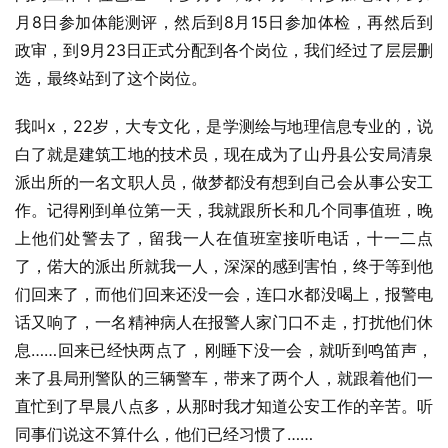
月8日参加体能测评，然后到8月15日参加体检，再然后到
政审，到9月23日正式分配到各个岗位，我们经过了层层删
选，最终站到了这个岗位。
我叫x，22岁，大专文化，是学测绘与地理信息专业的，说
白了就是建筑工地的技术员，现在成为了山丹县公安局清泉
派出所的一名文职人员，做梦都没有想到自己会从事公安工
作。记得刚到单位第一天，我就跟所长和几个同事值班，晚
上他们处警去了，留我一人在值班室接听电话，十一二点
了，偌大的派出所就我一人，深深的感到害怕，终于等到他
们回来了，而他们回来还没一会，连口水都没喝上，报警电
话又响了，一名精神病人在报警人家门口不走，打扰他们休
息……回来已经快两点了，刚睡下没一会，就听到鸣笛声，
来了县局刑警队的三辆警车，带来了两个人，就跟着他们一
直忙到了早晨八点多，从那时我才知道公安工作的辛苦。听
同事们说这不算什么，他们已经习惯了……