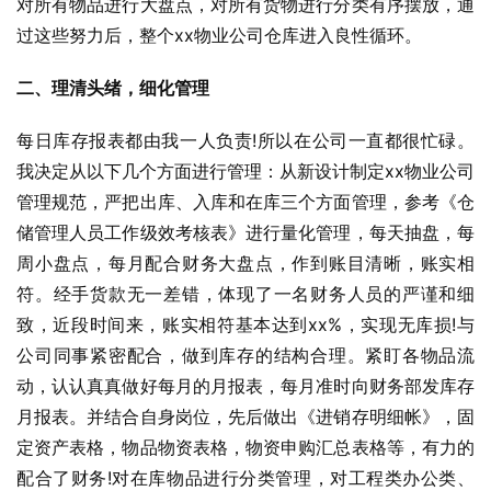
对所有物品进行大盘点，对所有货物进行分类有序摆放，通
过这些努力后，整个xx物业公司仓库进入良性循环。
二、理清头绪，细化管理
每日库存报表都由我一人负责!所以在公司一直都很忙碌。
我决定从以下几个方面进行管理：从新设计制定xx物业公司
管理规范，严把出库、入库和在库三个方面管理，参考《仓
储管理人员工作级效考核表》进行量化管理，每天抽盘，每
周小盘点，每月配合财务大盘点，作到账目清晰，账实相
符。经手货款无一差错，体现了一名财务人员的严谨和细
致，近段时间来，账实相符基本达到xx%，实现无库损!与
公司同事紧密配合，做到库存的结构合理。紧盯各物品流
动，认认真真做好每月的月报表，每月准时向财务部发库存
月报表。并结合自身岗位，先后做出《进销存明细帐》，固
定资产表格，物品物资表格，物资申购汇总表格等，有力的
配合了财务!对在库物品进行分类管理，对工程类办公类、