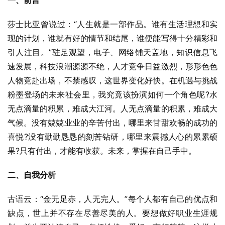
一、前言
莎士比亚曾说过：“人生就是一部作品。谁有生活理想和实
现的计划，谁就有好的情节和结尾，谁便能写得十分精彩和
引人注目。”驻足观望，电子、网络铺天盖地，知识信息飞
速发展，科技浪潮源源不绝，人才竞争日益激烈，形形色色
人物竞赴出场，不禁感叹，这世界变化好快。在机遇与挑战
粉墨登场的未来社会里，我究竟该扮演如何一个角色呢?水
无点滴量的积累，难成大江河。人无点滴量的积累，难成大
气候。没有兢兢业业的辛苦付出，哪里来甘甜欢畅的成功的
喜悦?没有勤勤恳恳的刻苦钻研，哪里来震撼人心的累累硕
果?只有付出，才能有收获。未来，掌握在自己手中。
二、自我分析
古语云：“金无足赤，人无完人。”每个人都有自己的优点和
缺点，世上并不存在尽善尽美的人。要想做好职业生涯规