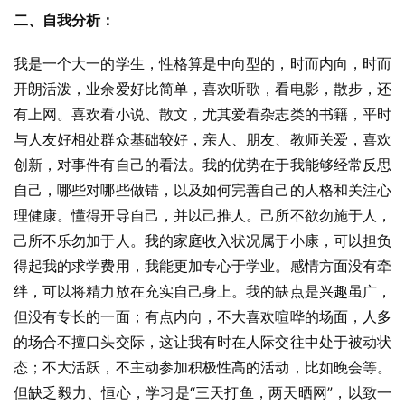
二、自我分析：
我是一个大一的学生，性格算是中向型的，时而内向，时而
开朗活泼，业余爱好比简单，喜欢听歌，看电影，散步，还
有上网。喜欢看小说、散文，尤其爱看杂志类的书籍，平时
与人友好相处群众基础较好，亲人、朋友、教师关爱，喜欢
创新，对事件有自己的看法。我的优势在于我能够经常反思
自己，哪些对哪些做错，以及如何完善自己的人格和关注心
理健康。懂得开导自己，并以己推人。己所不欲勿施于人，
己所不乐勿加于人。我的家庭收入状况属于小康，可以担负
得起我的求学费用，我能更加专心于学业。感情方面没有牵
绊，可以将精力放在充实自己身上。我的缺点是兴趣虽广，
但没有专长的一面；有点内向，不大喜欢喧哗的场面，人多
的场合不擅口头交际，这让我有时在人际交往中处于被动状
态；不大活跃，不主动参加积极性高的活动，比如晚会等。
但缺乏毅力、恒心，学习是“三天打鱼，两天晒网”，以致一