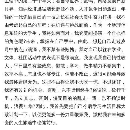
生命中的第二十个年头，看当今世界，数码、网络发展日新
月异，知识经济迅猛增长源源不断，人才竞争日趋激烈，年
轻的一代凭借自己的一技之长在社会大潮中奋力打拼，我不
由考虑起自己的前程：在机遇与挑战面前，作为一个地理信
息系统的大学生，我将如何面对，我究竟能扮演一个什么样
的角色呢?未来，掌握在自己手中。由此，想起自己走过岁
月中的点点滴滴，我不禁有些惭愧。我对自己以往在学业、
文体、社团活动中的表现不是很满意。我发现我自己惰性较
大，平日里总有些倦怠、懒散，学习、做事精力不够集中，
效率不高，态度也不够专注。倘若不改正，这很可能会导致
我最终庸碌无为。这些不由得让我不大吃一惊。不过还好，
我还有改进的机会。否则，岂不遗憾终生?俗话说，欲行千
里，先立其志。否则，漫无目的的乱走一遭，岂不殆误时
机，浪费年华?因此，我首先要把自己今后学习生活目标大
致计划一下，以便更能多一份力量鞭策我、激励我在未知多
变的人生旅途中稳健前行。