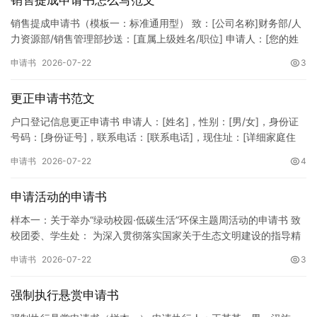
销售提成申请书怎么写范文
销售提成申请书（模板一：标准通用型） 致：[公司名称]财务部/人
力资源部/销售管理部抄送：[直属上级姓名/职位] 申请人：[您的姓
名]所属部门：[具体销售部门/分公司]岗位职称：[…
申请书
2026-07-22
3
更正申请书范文
户口登记信息更正申请书 申请人：[姓名]，性别：[男/女]，身份证
号码：[身份证号]，联系电话：[联系电话]，现住址：[详细家庭住
址]。 申请事项：请求贵所依法对申请人户口簿上的[…
申请书
2026-07-22
4
申请活动的申请书
样本一：关于举办“绿动校园·低碳生活”环保主题周活动的申请书 致
校团委、学生处： 为深入贯彻落实国家关于生态文明建设的指导精
神，增强广大同学的环保意识，倡导绿色、低碳、环保的生活方…
申请书
2026-07-22
3
强制执行悬赏申请书