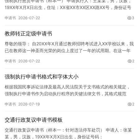
强制执行悬赏申请书（样本一） 申请执行人：王某某，男，汉族，
19XX年X月X日出生，住址：XX省XX市XX区XX路XX号，身份证号
码：XXXXXXXXXXXXXXXXXX，联系电话…
申请书
2026-07-22
3
教师转正定级申请书
尊敬的领导： 自20XX年X月通过教师招聘考试进入XX学校以来，我
已在教师这一神圣而光荣的岗位上度过了一年的试用期。在这一年
的见习期内，在学校领导的悉心关怀下，在同事们的热情帮助和…
申请书
2026-07-22
2
强制执行申请书格式和字体大小
根据我国民事诉讼法律及最高人民法院关于文书格式的相关规定，
强制执行申请书作为启动执行程序的关键法律文书，其格式规范
性、语言严谨性及要件完整性直接影响到法院的立案审核效率。 在
申请书
2026-07-19
2
纸张与…
交通行政复议申请书模板
交通行政复议申请书（样本一：针对违法停车处罚） 申请人：张某
某，男，汉族，19XX年X月X日出生，身份证号码：