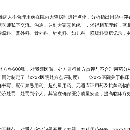
疑难病人不合理用药在院内大查房时进行点评，分析指出用药中存
床医师私下交流、沟通，达到大家意见统一，求得相互理解，互
肿瘤科、普外科、骨外科、针灸科、妇儿科、肛肠科查房记录，
处方各600张，对我院医嘱、处方进行处方点评与不合理用药分
时制定了《xxxx医院处方点评制度》、《xxxx医院关于临床
确书写、配伍禁忌用药、超剂量用药、无适应证用药及抗菌药物
经济处罚，处罚到个人。其旨在确保医疗质量安全，提高临床疗
不规范，对重点突出问题开展了专题、专科用药分析。xxxx年