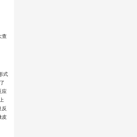
大查
形式
了
反应
上
良反
做皮