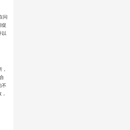
在问
相促
并以
析，
合
的不
效，
1、