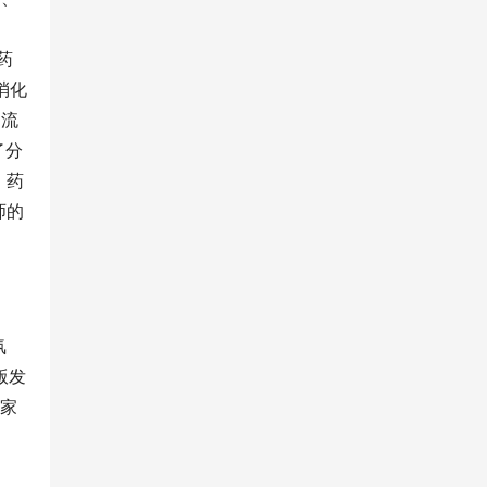
药
消化
甲流
了分
、药
师的
氛
版发
国家