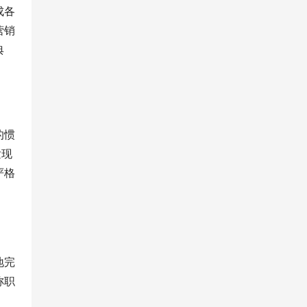
成各
营销
典
的惯
发现
严格
地完
称职