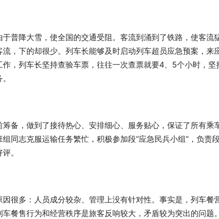
由于普降大雪，使全国的交通受阻。客流到涌到了铁路，使客流
客流，下的却很少。列车长能够及时启动列车超员应急预案，来
工作，列车长坚持查验车票，往往一次查票就要4、5个小时，坚
务。
前筹备，做到了接待热心、安排细心、服务贴心，保证了所有乘
组同志克服运输任务繁忙，积极参加段“应急民兵小组”，负责
好评。
原因很多：人员成分较杂、管理上没有针对性。事实是，列车餐
列车餐售行为和经营秩序是旅客反响较大，矛盾较为突出的问题