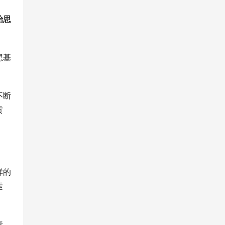
治思
想基
不断
贡
群的
运
责