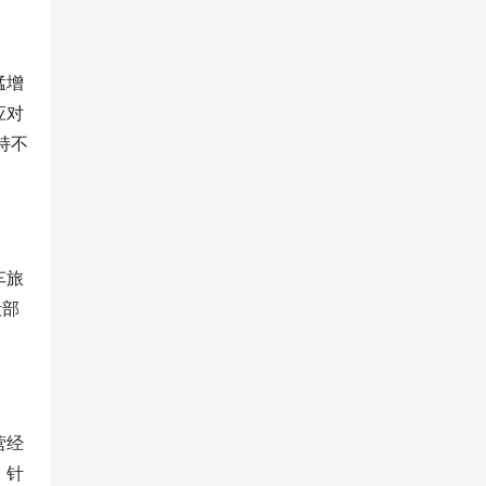
猛增
应对
持不
车旅
段部
营经
。针