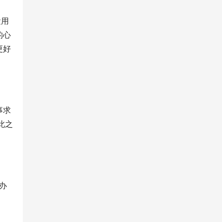
运用
的心
更好
事求
此之
办