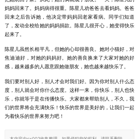
妈妈回来了。妈妈病得很重。陈星儿劝爸爸去看妈妈。爸爸
回来之后告诉她，他决定带妈妈回老家看病。同学们知道
了，发动全校给她的妈妈捐款。陈星儿很开心，她变得快乐
起来了。
陈星儿虽然长相平凡，但她的心却很善良。她对小猫好，对
焦迪迪好，对她的妈妈好。她的善良换来了大家对她的好
感，越来越多的人愿意跟她做朋友，她也越来越快乐了。
我们要对别人好，别人才会对我们好。因为你对别人什么态
度，别人就会对你什么态度。这样一来，你快乐，别人也快
乐，你就等于是在传播快乐。大家都来帮助别人，不久，我
们的世界将会充满快乐！快乐的世界是美好的，让我们一起
为着快乐的世界来努力吧！
本内容由cx002收集整理，如果侵犯您的权利，请联系删除