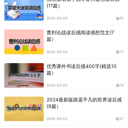
(11篇）
2024-05-03
51
曹刿论战读后感阅读感想范文(7
篇）
2024-05-03
17
优秀课外书读后感400字(精选10
篇）
2024-05-03
15
2024最新版路遥平凡的世界读后感
(9篇）
2024-05-03
27