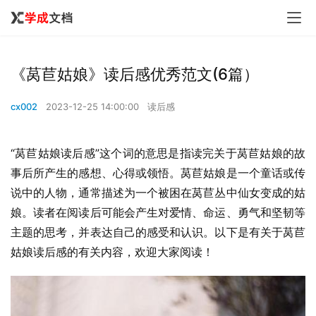
《莴苣姑娘》读后感优秀范文(6篇）
cx002
2023-12-25 14:00:00
读后感
“莴苣姑娘读后感”这个词的意思是指读完关于莴苣姑娘的故
事后所产生的感想、心得或领悟。莴苣姑娘是一个童话或传
说中的人物，通常描述为一个被困在莴苣丛中仙女变成的姑
娘。读者在阅读后可能会产生对爱情、命运、勇气和坚韧等
主题的思考，并表达自己的感受和认识。以下是有关于莴苣
姑娘读后感的有关内容，欢迎大家阅读！