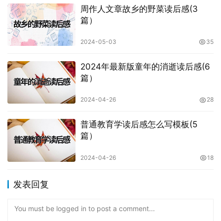
周作人文章故乡的野菜读后感(3
篇）
2024-05-03
35
2024年最新版童年的消逝读后感(6
篇）
2024-04-26
28
普通教育学读后感怎么写模板(5
篇）
2024-04-26
18
发表回复
You must be logged in to post a comment...