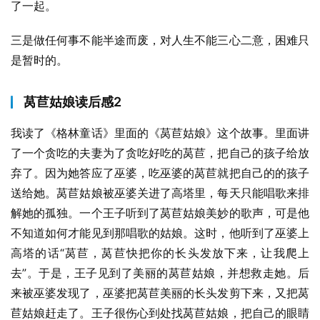
了一起。
三是做任何事不能半途而废，对人生不能三心二意，困难只
是暂时的。
莴苣姑娘读后感2
我读了《格林童话》里面的《莴苣姑娘》这个故事。里面讲
了一个贪吃的夫妻为了贪吃好吃的莴苣，把自己的孩子给放
弃了。因为她答应了巫婆，吃巫婆的莴苣就把自己的的孩子
送给她。莴苣姑娘被巫婆关进了高塔里，每天只能唱歌来排
解她的孤独。一个王子听到了莴苣姑娘美妙的歌声，可是他
不知道如何才能见到那唱歌的姑娘。这时，他听到了巫婆上
高塔的话“莴苣，莴苣快把你的长头发放下来，让我爬上
去”。于是，王子见到了美丽的莴苣姑娘，并想救走她。后
来被巫婆发现了，巫婆把莴苣美丽的长头发剪下来，又把莴
苣姑娘赶走了。王子很伤心到处找莴苣姑娘，把自己的眼睛