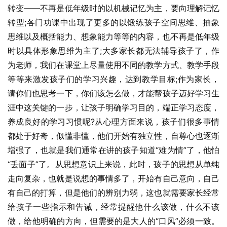
转变——不再是低年级时的以机械记忆为主，要向理解记忆
转型;各门功课中出现了更多的以锻练孩子空间思维、抽象
思维以及概括能力、想象能力等等的内容，也不再是低年级
时以具体形象思维为主了;大多家长都无法辅导孩子了，作
为老师，我们在课堂上尽量使用不同的教学方式、教学手段
等等来激发孩子们的学习兴趣，达到教学目标;作为家长，
请你们也思考一下，你们该怎么做，才能帮孩子迈好学习生
涯中这关键的一步，让孩子明确学习目的，端正学习态度，
养成良好的学习习惯呢?从心理方面来说，孩子们很多事情
都处于好奇，似懂非懂，他们开始有独立性，自尊心也逐渐
增强了，也就是我们通常在讲的孩子知道“难为情”了，他怕
“丢面子”了。从思想意识上来说，此时，孩子的思想从单纯
走向复杂，也就是说想的事情多了，开始有自己意向，自己
有自己的打算，但是他们的辨别力弱，这也就需要家长经常
给孩子一些指示和告诫，经常提醒他什么该做，什么不该
做，给他明确的方向，但需要的是大人的“口风”必须一致。