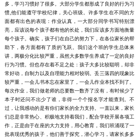
多，学习习惯好了很多。大部分学生都形成了良好的行为习
惯,他们能遵守学校纪律，关心班级。许多学生在不同的方
面都有出色的表现：作业认真，一大部分同学书写特别漂
亮，应该说每个孩子都有他的长处，我们应该多方面地衡量
每个孩子。确实，孩子们在自己的努力下，在各位家长的帮
助下，各方面都有了质的飞跃。我们这个班的学生总体来
讲，两极分化比较严重，虽然大多数学生养成了一定的良好
行为习惯。但也存在着不足之处：孩子大多比较聪明，却非
常好动，自制力以及自理能力相对较弱。丢三落四的现象比
较严重，一会儿书本忘在家里了，一会儿作业本找不到了。
每次作业，我们做老师的总要数一数齐了没有，有时候少了
本子时还问不出少了谁，非得一个个报名字才能查到。不
过，让我感动的是有你们家长的全力支持。一直以来，家长
们总是非常热心、积极地支持着我们，配合学校开展各项工
作，正是由于在座的大力支持，用心教育，我们班涌现了一
批表现优秀的孩子，他们善于探究，潜心学习，请家长多多