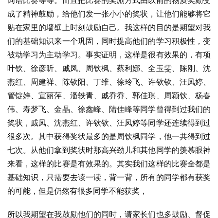
词语比赛等等。而且把比赛的奖励方式由以前的物质奖励变
成了精神鼓励，给他们发一张小小的奖状，让他们能够将它
贴在家里的墙壁上时刻鼓励自己。我这样的目的是期望对我
们的基础知识来一个巩固，同时提高他们的学习积极性，变
被动学习为主动学习。事实证明，这样是很有效果的，有项
叶钦、徐彦昕、戚凤、周钦枫、蔡利娜、全玉雯、陈刚、沈
燕红、周建祥、陈钦阳、丁维、徐玲飞、许钦钦、汪凤婷、
管锭婷、宣丽萍、潘轶青、戚乔乔、郭佳琪、周颖钦、杨春
伟、寿梦飞、金晶、徐鑫峰、陆佳峰等同学曾得到过我们的
奖状，戚凤、沈燕红、许钦钦、汪凤婷等同学还连续得到过
很多次。其中获得奖状最多的是周钦枫同学，他一共得到过
七次。从他们拿到奖状时那高兴劲儿和其他同学的羡慕眼神
来看，这样的比赛是有效果的。其实我们这样的比赛全都是
基础知识，只需要去读一读，背一背，所有的同学都有获奖
的可能，但是仍然有很多同学不能获奖，
所以我期望在我鼓励他们的同时，请家长们也多鼓励、督促